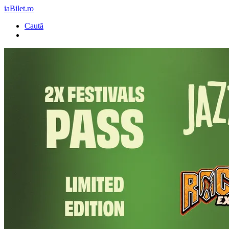
iaBilet.ro
Caută