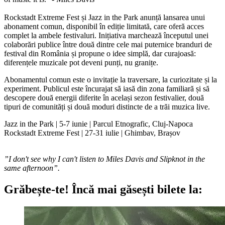
Rockstadt Extreme Fest și Jazz in the Park anunță lansarea unui
abonament comun, disponibil în ediție limitată, care oferă acces
complet la ambele festivaluri. Inițiativa marchează începutul unei
colaborări publice între două dintre cele mai puternice branduri de
festival din România și propune o idee simplă, dar curajoasă:
diferențele muzicale pot deveni punți, nu granițe.
Abonamentul comun este o invitație la traversare, la curiozitate și la
experiment. Publicul este încurajat să iasă din zona familiară și să
descopere două energii diferite în același sezon festivalier, două
tipuri de comunități și două moduri distincte de a trăi muzica live.
Jazz in the Park | 5-7 iunie | Parcul Etnografic, Cluj-Napoca
Rockstadt Extreme Fest | 27-31 iulie | Ghimbav, Brașov
”I don't see why I can't listen to Miles Davis and Slipknot in the
same afternoon”.
Grăbește-te!
Încă mai găsești bilete la: