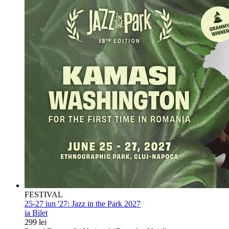
FESTIVAL
25-27 iun '27:
Jazz in the Park 2027
ia Bilet
299 lei