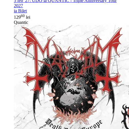
5 feb '27:
UDO la QUANTIC - Triple Anniversary Tour
2027
ia Bilet
60
129
lei
Quantic