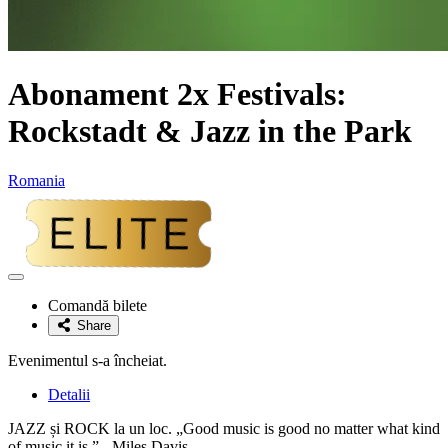
Abonament 2x Festivals:
Rockstadt & Jazz in the Park
Romania
Adaugă
la
Comandă bilete
favorite
Share
Evenimentul s-a încheiat.
Detalii
JAZZ și ROCK la un loc. „Good music is good no matter what kind
of music it is.” - Miles Davis