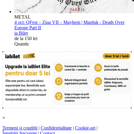
METAL
4 oct:
QFest – Ziua VII – Mayhem | Marduk - Death Over
Europe Part II
ia Bilet
de la 150 lei
Quantic
×
Termeni și condiții
|
Confidențialitate
|
Cookie-uri
|
Întrebări frecvente
|
Contact