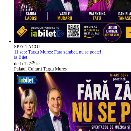
SPECTACOL
11 sep:
Targu Mures: Fara zambet, nu se poate!
ia Bilet
26
de la 127
lei
Palatul Culturii Targu Mures