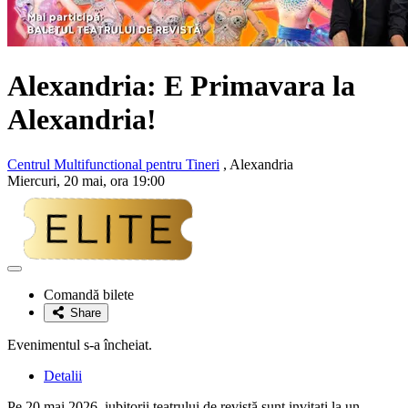
Alexandria: E Primavara la
Alexandria!
Centrul Multifunctional pentru Tineri
, Alexandria
Miercuri, 20 mai, ora 19:00
Adaugă
la
Comandă bilete
favorite
Share
Evenimentul s-a încheiat.
Detalii
Pe 20 mai 2026, iubitorii teatrului de revistă sunt invitați la un