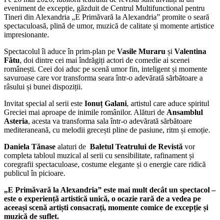
eveniment de excepție, găzduit de Centrul Multifunctional pentru
Tineri din Alexandria „E Primăvară la Alexandria” promite o seară
spectaculoasă, plină de umor, muzică de calitate și momente artistice
impresionante.
Spectacolul îi aduce în prim-plan pe
Vasile Muraru
și
Valentina
Fătu
, doi dintre cei mai îndrăgiți actori de comedie ai scenei
românești. Ceei doi aduc pe scenă umor fin, inteligent și momente
savuroase care vor transforma seara într-o adevărată sărbătoare a
râsului și bunei dispoziții.
Invitat special al serii este
Ionuț Galani
, artistul care aduce spiritul
Greciei mai aproape de inimile românilor. Alături de
Ansamblul
Asteria
, acesta va transforma sala într-o adevărată sărbătoare
mediteraneană, cu melodii grecești pline de pasiune, ritm și emoție.
Daniela Tănase
alaturi de
Baletul Teatrului de Revistă
vor
completa tabloul muzical al serii cu sensibilitate, rafinament și
coregrafii spectaculoase, costume elegante și o energie care ridică
publicul în picioare.
„E Primăvară la Alexandria” este mai mult decât un spectacol –
este o experiență artistică unică, o ocazie rară de a vedea pe
aceeași scenă artiști consacrați, momente comice de excepție și
muzică de suflet.