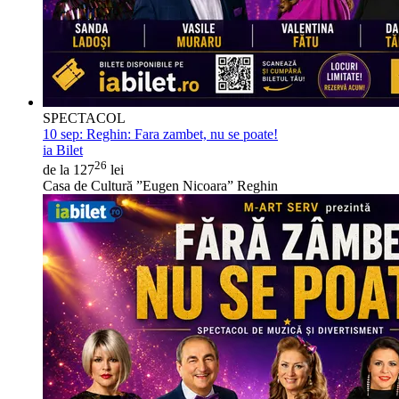
SPECTACOL
10 sep:
Reghin: Fara zambet, nu se poate!
ia Bilet
26
de la 127
lei
Casa de Cultură ”Eugen Nicoara” Reghin