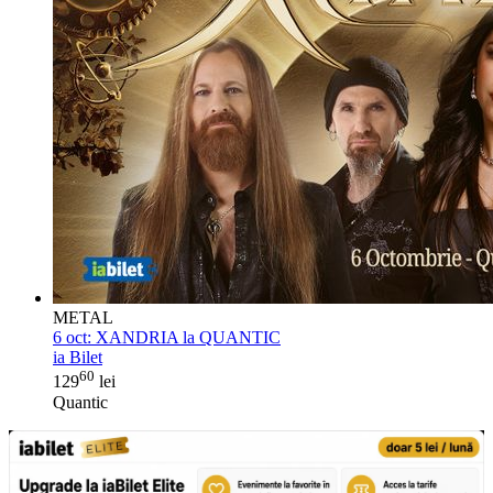
METAL
6 oct:
XANDRIA la QUANTIC
ia Bilet
60
129
lei
Quantic