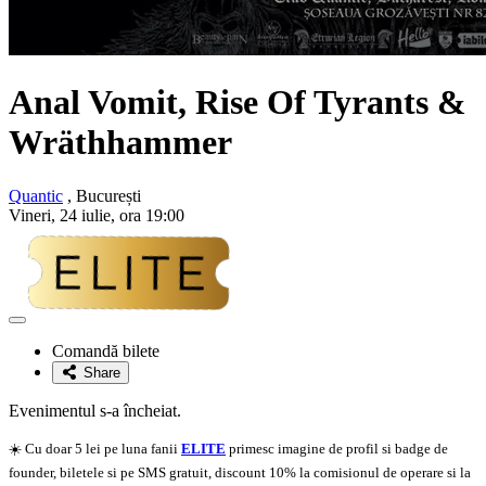
Anal Vomit, Rise Of Tyrants &
Wräthhammer
Quantic
, București
Vineri, 24 iulie, ora 19:00
Adaugă
la
Comandă bilete
favorite
Share
Evenimentul s-a încheiat.
☀️ Cu doar 5 lei pe luna fanii
ELITE
primesc imagine de profil si badge de
founder, biletele si pe SMS gratuit, discount 10% la comisionul de operare si la