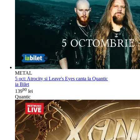
METAL
5 oct:
Atrocity si Leave's Eyes canta la Quantic
ia Bilet
90
139
lei
Quantic