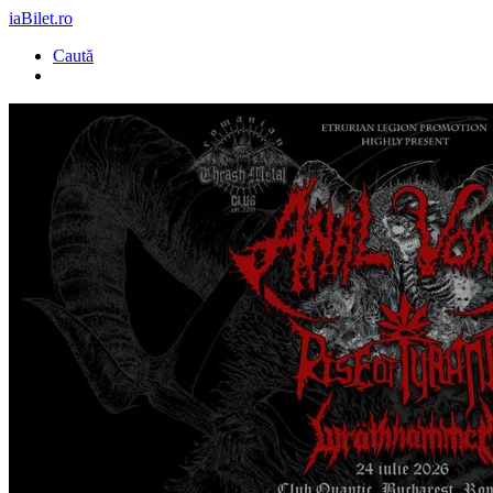
iaBilet.ro
Caută