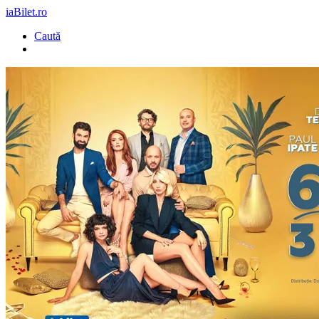
iaBilet.ro
Caută