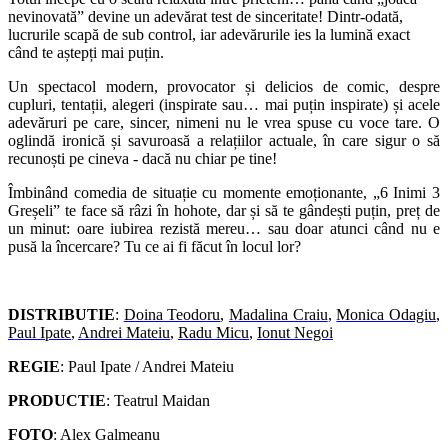
nevinovată” devine un adevărat test de sinceritate! Dintr-odată,
lucrurile scapă de sub control, iar adevărurile ies la lumină exact
când te aștepți mai puțin.
Un spectacol modern, provocator și delicios de comic, despre
cupluri, tentații, alegeri (inspirate sau… mai puțin inspirate) și acele
adevăruri pe care, sincer, nimeni nu le vrea spuse cu voce tare. O
oglindă ironică și savuroasă a relațiilor actuale, în care sigur o să
recunoști pe cineva - dacă nu chiar pe tine!
Îmbinând comedia de situație cu momente emoționante, „6 Inimi 3
Greșeli” te face să râzi în hohote, dar și să te gândești puțin, preț de
un minut: oare iubirea rezistă mereu… sau doar atunci când nu e
pusă la încercare? Tu ce ai fi făcut în locul lor?
DISTRIBUTIE
:
Doina Teodoru
,
Madalina Craiu
,
Monica Odagiu
,
Paul Ipate
,
Andrei Mateiu
,
Radu Micu
,
Ionut Negoi
REGIE
: Paul Ipate / Andrei Mateiu
PRODUCTIE
: Teatrul Maidan
FOTO
: Alex Galmeanu