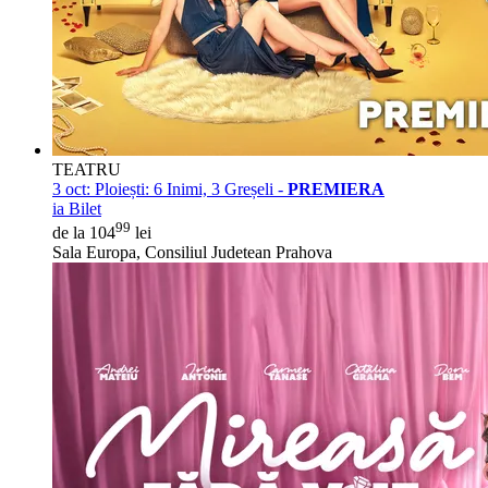
TEATRU
3 oct:
Ploiești: 6 Inimi, 3 Greșeli -
PREMIERA
ia Bilet
99
de la 104
lei
Sala Europa, Consiliul Judetean Prahova