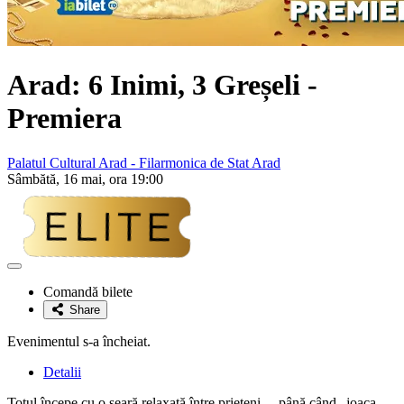
Arad: 6 Inimi, 3 Greșeli -
Premiera
Palatul Cultural Arad - Filarmonica de Stat Arad
Sâmbătă, 16 mai, ora 19:00
Adaugă
la
Comandă bilete
favorite
Share
Evenimentul s-a încheiat.
Detalii
Totul începe cu o seară relaxată între prieteni… până când „joaca