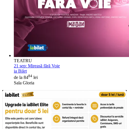
TEATRU
21 sep:
Mireasă fără Voie
ia Bilet
84
de la 84
lei
Sala Gloria