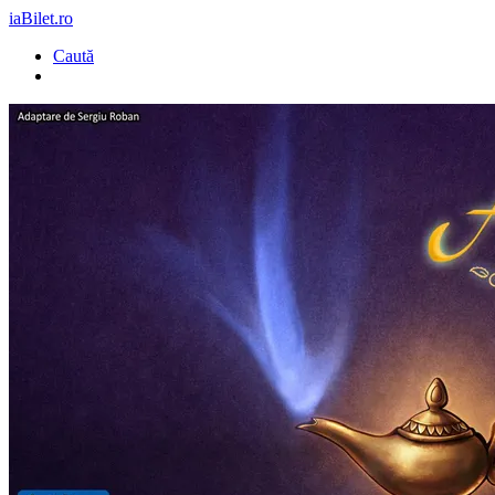
iaBilet.ro
Caută