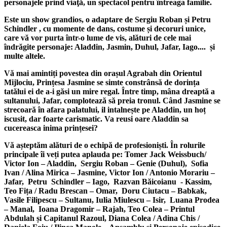
personajele prind viaţă, un spectacol pentru întreaga familie.
Este un show grandios, o adaptare de Sergiu Roban și Petru
Schindler , cu momente de dans, costume și decoruri unice,
care vă vor purta într-o lume de vis, alături de cele mai
îndrăgite personaje: Aladdin, Jasmin, Duhul, Jafar, Iago.... și
multe altele.
Vă mai amintiți povestea din orașul Agrabah din Orientul
Mijlociu, Prințesa Jasmine se simte constrânsă de dorința
tatălui ei de a-i găsi un mire regal. Între timp, mâna dreaptă a
sultanului, Jafar, complotează să preia tronul. Când Jasmine se
strecoară în afara palatului, il intalnește pe Aladdin, un hoț
iscusit, dar foarte carismatic. Va reusi oare Aladdin sa
cucereasca inima prințesei?
Vă așteptăm alături de o echipă de profesioniști. În rolurile
principale îi veți putea aplauda pe: Tomer Jack Weissbuch/
Victor Ion – Aladdin, Sergiu Roban – Genie (Duhul), Sofia
Ivan / Alina Mirica – Jasmine, Victor Ion / Antonio Morariu –
Jafar, Petru Schindler – Iago, Razvan Băicoianu - Kassim,
Teo Fița / Radu Brescan – Omar, Doru Ciutacu – Babkak,
Vasile Filipescu – Sultanu, Iulia Miulescu – Isir, Luana Prodea
– Manal, Ioana Dragomir – Rajah, Teo Colea – Printul
Abdulah și Capitanul Razoul, Diana Colea / Adina Chis /