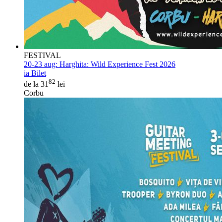
FESTIVAL
20-23 aug:
Harghita: Wild Experience Fest 2026
ia Bilet
82
de la 31
lei
Corbu