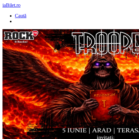
iaBilet.ro
Caută