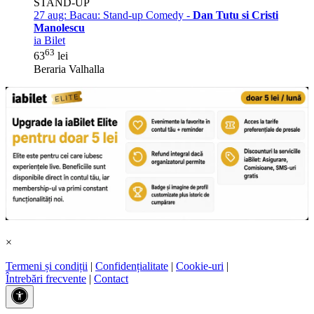
STAND-UP
27 aug:
Bacau: Stand-up Comedy -
Dan Tutu si Cristi
Manolescu
ia Bilet
63
63
lei
Beraria Valhalla
×
Termeni și condiții
|
Confidențialitate
|
Cookie-uri
|
Întrebări frecvente
|
Contact