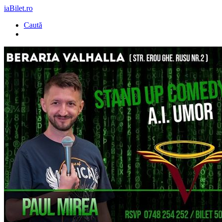
iaBilet.ro
Caută