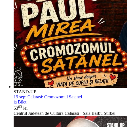
STAND-UP
19 sep:
Calarasi: Cromozomul Satanel
ia Bilet
03
53
lei
Centrul Judetean de Cultura Calarasi - Sala Barbu Stirbei