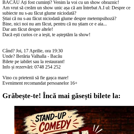
BACĂU Ați fost cuminți? Venim la voi cu un show obraznic!
Am vrut să creăm un show unic așa că am întrebat A.I ul: Despre ce
subiecte nu s-au făcut glume niciodată?
Știai că nu s-au făcut niciodată glume despre metempsihoză?
Bine, nici noi nu am făcut, pentru că nu știam ce e aia...
Dar am făcut despre altele!
Dacă ești curios ce a ieșit, te așteptăm la show!
Când? Joi, 17 Aprilie, ora 19:30
Unde?
Berăria Valhalla - Bacău
Bilete pe iabilet sau la restaurant!
Info și rezervări:
0748 254 252
Vino cu prietenii să fie gașca mare!
Eveniment recomandat persoanelor 16+
Grăbește-te!
Încă mai găsești bilete la: