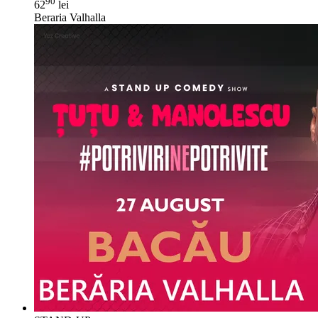
90
62
lei
Beraria Valhalla