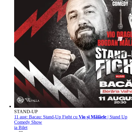
STAND-UP
11 aug:
Bacau: Stand-Up Fight cu
Vio și Mălăele
| Stand Up
Comedy Show
ia Bilet