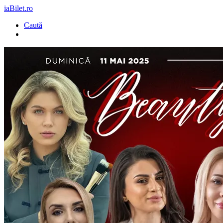
iaBilet.ro
Caută