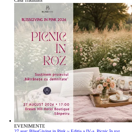
Casa Traditiilor
EVENIMENTE
27 aug:
BlissGiving in Pink ~ Ediția a IV-a, Picnic în roz