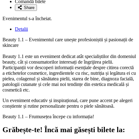
Comandă bilete
favorite
Share
Evenimentul s-a încheiat.
Detalii
Beauty 1.1 – Evenimentul care unește profesioniștii și pasionații de
skincare
Beauty 1.1 este un eveniment dedicat atât specialiștilor din domeniul
beauty, cât și consumatorilor interesați de îngrijirea pielii.
Participanții vor descoperi informații esențiale despre citirea corectă
a etichetelor cosmetice, ingredientele cu risc, nutriția și legătura ei cu
pielea, colagenul și sănătatea pielii, starea de bine, diagnoza facială,
patologii cutanate și cele mai noi tendințe din estetica medicală și
cosmetică etc.
Un eveniment educativ și inspirațional, care pune accent pe alegeri
conștiente și rutine personalizate pentru o piele sănătoasă.
Beauty 1.1 – Frumusețea începe cu informația!
Grăbește-te!
Încă mai găsești bilete la: