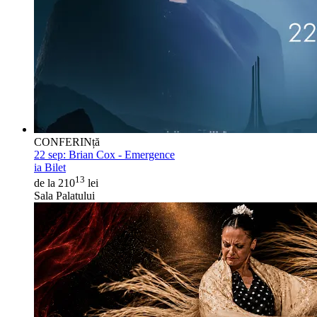
CONFERINță
22 sep:
Brian Cox - Emergence
ia Bilet
13
de la 210
lei
Sala Palatului