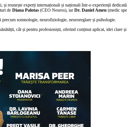
i reunește experți internaționali și naționali într-o experiență dedicată l
ături de
Diana Palotas
(CEO Neuros), iar
Dr. Daniel Amen
(medic spec
ii precum somnologie, neurofiziologie, neuroreglare și psihologie.
nătății, cât și pentru profesioniști, oferind conținut aplicat, idei clare ș