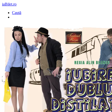
iaBilet.ro
Caută