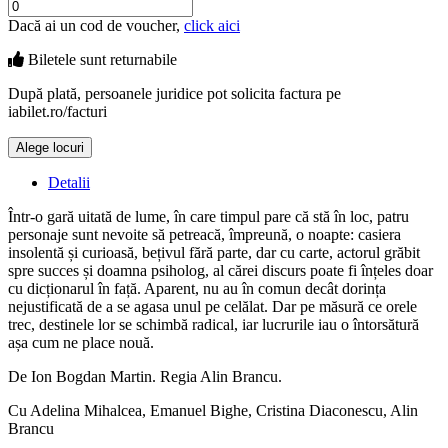
Dacă ai un cod de voucher,
click aici
Biletele sunt
returnabile
După plată, persoanele juridice pot solicita factura pe
iabilet.ro/facturi
Alege locuri
Doar o mică verificare
Detalii
Într-o gară uitată de lume, în care timpul pare că stă în loc, patru
personaje sunt nevoite să petreacă, împreună, o noapte: casiera
insolentă și curioasă, bețivul fără parte, dar cu carte, actorul grăbit
spre succes și doamna psiholog, al cărei discurs poate fi înțeles doar
cu dicționarul în față. Aparent, nu au în comun decât dorința
nejustificată de a se agasa unul pe celălat. Dar pe măsură ce orele
trec, destinele lor se schimbă radical, iar lucrurile iau o întorsătură
așa cum ne place nouă.
De Ion Bogdan Martin. Regia Alin Brancu.
Cu Adelina Mihalcea, Emanuel Bighe, Cristina Diaconescu, Alin
Brancu