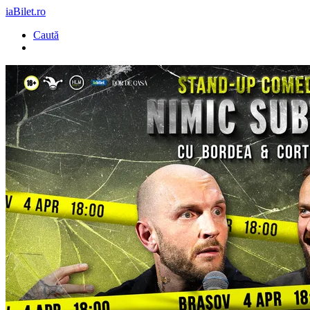
iaBilet.ro
Caută