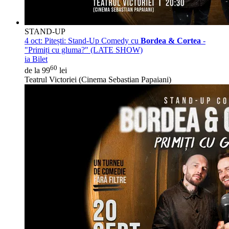
STAND-UP
4 oct:
Pitești: Stand-Up Comedy cu
Bordea & Cortea
-
"Primiți cu gluma?" (LATE SHOW)
ia Bilet
60
de la 99
lei
Teatrul Victoriei (Cinema Sebastian Papaiani)