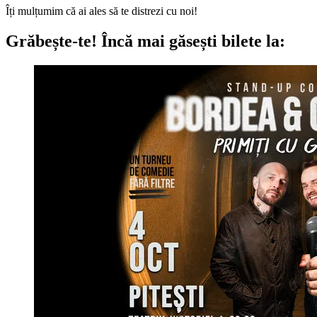
Îți mulțumim că ai ales să te distrezi cu noi!
Grăbește-te!
Încă mai găsești bilete la: