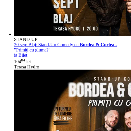
STAND-UP
20 sep:
Blaj: Stand-Up Comedy cu
Bordea & Cortea
-
"Primiți cu gluma?"
ia Bilet
84
104
lei
Terasa Hydro