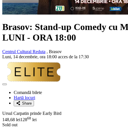
Brasov: Stand-up Comedy cu
M
LUNI - ORA 18:00
Centrul Cultural Reduta
, Brasov
Luni, 14 decembrie, ora 18:00 acces de la 17:30
Adaugă
la
Comandă bilete
favorite
Hartă locuri
Share
Ursul Carpatin prinde Early Bird
68
148,68 lei
128
lei
Sold out