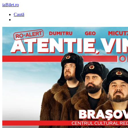
iaBilet.ro
Caută