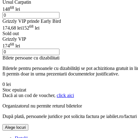
Ursul Carpatin
68
148
lei
Grizzly VIP prinde Early Bird
68
174,68 lei
152
lei
Sold out
Grizzly VIP
68
174
lei
Bilete persoane cu dizabilitati
Biletele pentru persoanele cu dizabilități se pot achizitiona gratuit in
fi permis doar in urma prezentarii documentelor justificative.
0 lei
Stoc epuizat
Dacă ai un cod de voucher,
click aici
Organizatorul nu permite returul biletelor
După plată, persoanele juridice pot solicita factura pe iabilet.ro/facturi
Alege locuri
Doar o mică verificare