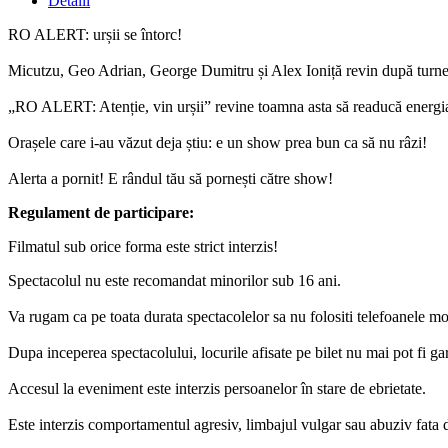
Detalii
RO ALERT: urșii se întorc!
Micutzu, Geo Adrian, George Dumitru și Alex Ioniță revin după turneu
„RO ALERT: Atenție, vin urșii” revine toamna asta să readucă energi
Orașele care i-au văzut deja știu: e un show prea bun ca să nu râzi!
Alerta a pornit! E rândul tău să pornești către show!
Regulament de participare:
Filmatul sub orice forma este strict interzis!
Spectacolul nu este recomandat minorilor sub 16 ani.
Va rugam ca pe toata durata spectacolelor sa nu folositi telefoanele mob
Dupa inceperea spectacolului, locurile afisate pe bilet nu mai pot fi gar
Accesul la eveniment este interzis persoanelor în stare de ebrietate.
Este interzis comportamentul agresiv, limbajul vulgar sau abuziv fata de