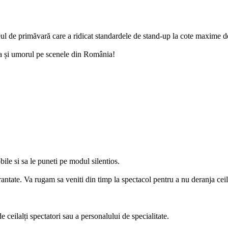
l de primăvară care a ridicat standardele de stand-up la cote maxime de
a și umorul pe scenele din România!
ile si sa le puneti pe modul silentios.
antate. Va rugam sa veniti din timp la spectacol pentru a nu deranja ceila
 ceilalți spectatori sau a personalului de specialitate.