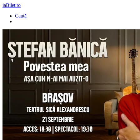
iaBilet.ro
Caută