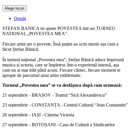
Alege locuri
Doar o mică verificare
Detalii
STEFAN BANICA isi spune POVESTEA intr-un TURNEU
NATIONAL „POVESTEA MEA”.
Fiecare artist are o poveste. Însă puțini au scris istorie așa cum a
făcut Ștefan Bănică.
În turneul național „Povestea mea”, Ștefan Bănică aduce împreună
muzica și actoria, care se împletesc într-o experiență intensă, așa
cum nu ai mai trăit până acum. Fiecare cântec, fiecare moment te
apropie de parcursul unui artist emblematic.
Turneul „Povestea mea” se va desfășura după cum urmează:
21 septembrie - BRAȘOV - Teatrul “Sică Alexandrescu”
23 septembrie - CONSTANȚA - Centrul Cultural “Jean Constantin”
26 septembrie - IAȘI - Cinema Victoria
27 septembrie - BOTOȘANI - Casa de Cultură a Sindicatelor