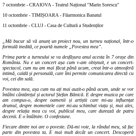
7 octombrie - CRAIOVA - Teatrul Național "Marin Sorescu"
10 octombrie - TIMIȘOARA - Filarmonica Banatul
11 octombrie - CLUJ - Casa de Cultură a Studenților
„Mă bucur să vă anunț un proiect nou, un turneu național, într-o
formulă inedită, ce poartă numele „Povestea mea”.
Prima parte a turneului se va desfășura anul acesta în 7 orașe din
România. Nu e un concert așa cum v-am obișnuit, e un concert-
spectacol, cum nu am mai făcut până acum, creat într-o atmosferă
intimă, caldă și personală, care îmi permite comunicarea directă cu
voi, cei din sală.
Povestea mea, așa cum nu ați mai auzit-o până acum, unde se vor
întâlni cântărețul și actorul Ștefan Bănică. E despre muzica pe care
am compus-o, despre oamenii și artiștii care mi-au influențat
drumul, despre momentele care mi-au schimbat viața și, mai ales,
despre relația mea cu voi, publicul meu, care durează de patru
decenii. E o întâlnire. O confesiune.
Fiecare dintre noi are o poveste. Dă-mi voie, la rândul meu, să fac
parte din povestea ta. E mai mult decât un concert. Descoperă