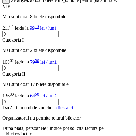
Se afișează doar biletele disponibile pentru plata în rate.
×
VIP
Mai sunt doar 8 bilete disponibile
04
50
211
lei
de la
99
lei / lună
Categoria I
Mai sunt doar 2 bilete disponibile
62
50
168
lei
de la
79
lei / lună
Categoria II
Mai sunt doar 17 bilete disponibile
80
50
136
lei
de la
64
lei / lună
Dacă ai un cod de voucher,
click aici
Organizatorul nu permite returul biletelor
După plată, persoanele juridice pot solicita factura pe
iabilet.ro/facturi