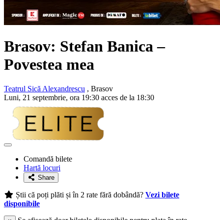
Brasov:
Stefan Banica
–
Povestea mea
Teatrul Sică Alexandrescu
, Brasov
Luni, 21 septembrie, ora 19:30 acces de la 18:30
Adaugă
la
Comandă bilete
favorite
Hartă locuri
Share
Știi că poți plăti și în 2 rate fără dobândă?
Vezi bilete
disponibile