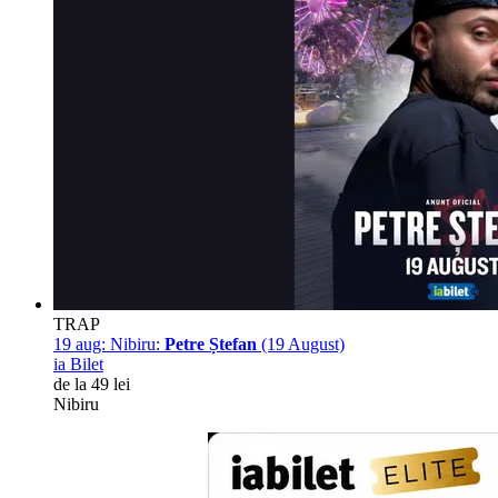
TRAP
19 aug:
Nibiru:
Petre Ștefan
(19 August)
ia Bilet
de la 49 lei
Nibiru