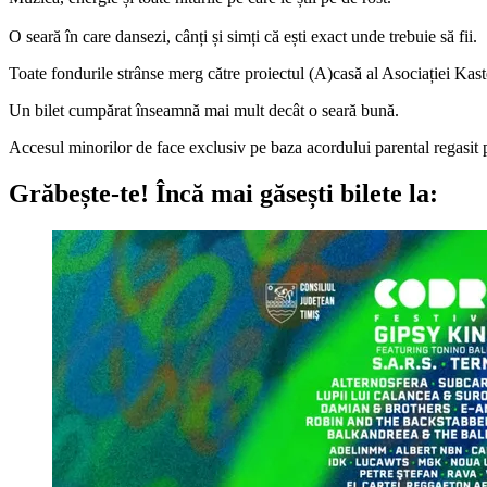
O seară în care dansezi, cânți și simți că ești exact unde trebuie să fii.
Toate fondurile strânse merg către proiectul (A)casă al Asociației Kaste
Un bilet cumpărat înseamnă mai mult decât o seară bună.
Accesul minorilor de face exclusiv pe baza acordului parental regasit
Grăbește-te!
Încă mai găsești bilete la: