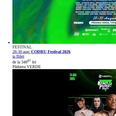
FESTIVAL
28-30 aug:
CODRU Festival 2026
ia Bilet
97
de la 349
lei
Pădurea VERDE