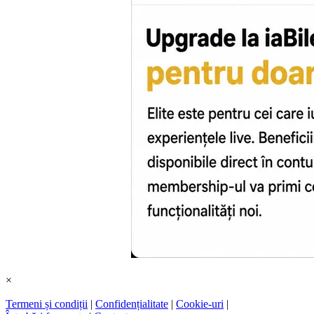
×
Termeni și condiții
|
Confidențialitate
|
Cookie-uri
|