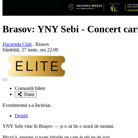
Brasov:
YNY Sebi
- Concert car
Hacienda Club
, Brasov
Sâmbătă, 27 iunie, ora 22:00
Adaugă
la
Comandă bilete
favorite
Share
Evenimentul s-a încheiat.
Detalii
YNY Sebi vine în Brașov — și o să fie o seară de neuitat.
Muzică, energie și toate hiturile pe care le știi pe de rost.