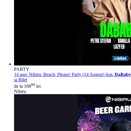
PARTY
14 aug:
Nibiru: Beach, Please! Party (14 August) feat.
DaBaby
ia Bilet
99
de la 108
lei
Nibiru