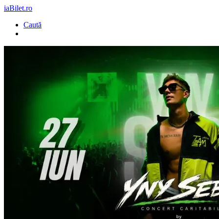
iaBilet.ro
Caută