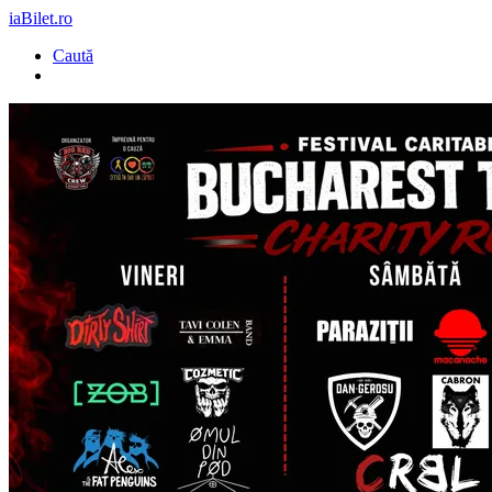
iaBilet.ro
Caută