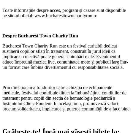
Toate informațiile despre acces, program și cazare sunt disponibile
pe site-ul oficial: www.bucharesttowncharityrun.ro
Despre Bucharest Town Charity Run
Bucharest Town Charity Run este un festival caritabil dedicat
susținerii copiilor aflați în tratament, construit în jurul ideii că
implicarea colectivă poate genera schimbări reale. Evenimentul
aduce împreună muzica live, comunitatea moto și publicul larg într-
un format care îmbină divertismentul cu responsabilitatea socială.
Prin direcționarea fondurilor către achiziția de echipamente
medicale, festivalul contribuie direct la îmbunătățirea condițiilor de
tratament pentru copiii din secția de hematologie pediatrică a
Institutului Clinic Fundeni. În același timp, promovează valori
precum solidaritatea, implicarea și puterea comunității de a face bine.
Grăbește-te!
Încă mai găsești bilete la: