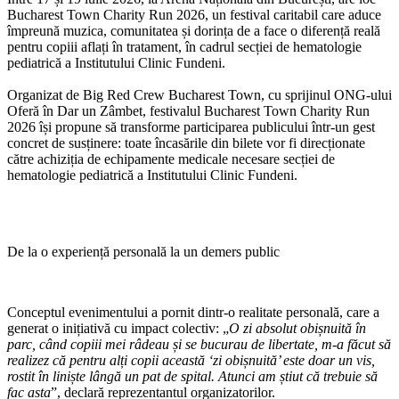
Bucharest Town Charity Run 2026, un festival caritabil care aduce
împreună muzica, comunitatea și dorința de a face o diferență reală
pentru copiii aflați în tratament, în cadrul secției de hematologie
pediatrică a Institutului Clinic Fundeni.
Organizat de Big Red Crew Bucharest Town, cu sprijinul ONG-ului
Oferă în Dar un Zâmbet, festivalul Bucharest Town Charity Run
2026 își propune să transforme participarea publicului într-un gest
concret de susținere: toate încasările din bilete vor fi direcționate
către achiziția de echipamente medicale necesare secției de
hematologie pediatrică a Institutului Clinic Fundeni.
De la o experiență personală la un demers public
Conceptul evenimentului a pornit dintr-o realitate personală, care a
generat o inițiativă cu impact colectiv: „
O zi absolut obișnuită în
parc, când copiii mei râdeau și se bucurau de libertate, m-a făcut să
realizez că pentru alți copii această ‘zi obișnuită’ este doar un vis,
rostit în liniște lângă un pat de spital. Atunci am știut că trebuie să
fac asta
”, declară reprezentantul organizatorilor.