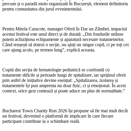
precum și o paradă moto organizată în București, element definitoriu
pentru comunitatea din jurul evenimentului.
Pentru Mirela Caracote, manager Oferă în Dar un Zâmbet, impactul
acestui festival este unul direct și de durată: „Din fondurile strânse
putem achiziționa echipamente și aparatură necesare tratamentelor.
Când reușești să dotezi o secție, nu ajuți un singur copil, ci pe toți cei
care ajung acolo, pe termen lung”, explică aceasta.
Copiii din secția de hematologie pediatrică se confruntă cu
tratamente dificile și perioade lungi de spitalizare, iar sprijinul oferit
prin astfel de inițiative devine esențial: „Spitalizarea, izolarea și
tratamentele își pun amprenta nu doar fizic, ci și emoțional. În acest
context, orice gest contează și poate aduce un plus de normalitate.”
Bucharest Town Charity Run 2026 își propune să fie mai mult decât
un festival, devenind o platformă de implicare în care fiecare
participant contribuie la o schimbare reală.