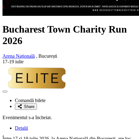
Bucharest Town Charity Run
2026
Arena Națională
, București
17-19 iulie
Adaugă
la
Comandă bilete
favorite
Share
Evenimentul s-a încheiat.
Detalii
Între 17 și 19 iulie 2026, la Arena Națională din București, are loc