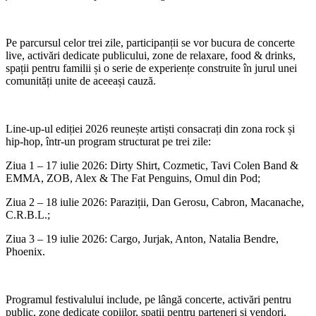
Pe parcursul celor trei zile, participanții se vor bucura de concerte
live, activări dedicate publicului, zone de relaxare, food & drinks,
spații pentru familii și o serie de experiențe construite în jurul unei
comunități unite de aceeași cauză.
Line-up-ul ediției 2026 reunește artiști consacrați din zona rock și
hip-hop, într-un program structurat pe trei zile:
Ziua 1 – 17 iulie 2026: Dirty Shirt, Cozmetic, Tavi Colen Band &
EMMA, ZOB, Alex & The Fat Penguins, Omul din Pod;
Ziua 2 – 18 iulie 2026: Paraziții, Dan Gerosu, Cabron, Macanache,
C.R.B.L.;
Ziua 3 – 19 iulie 2026: Cargo, Jurjak, Anton, Natalia Bendre,
Phoenix.
Programul festivalului include, pe lângă concerte, activări pentru
public, zone dedicate copiilor, spații pentru parteneri și vendori,