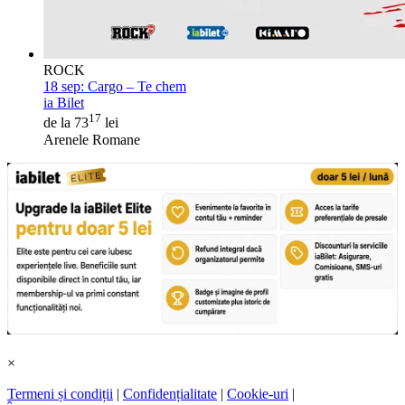
ROCK
18 sep:
Cargo – Te chem
ia Bilet
17
de la 73
lei
Arenele Romane
×
Termeni și condiții
|
Confidențialitate
|
Cookie-uri
|