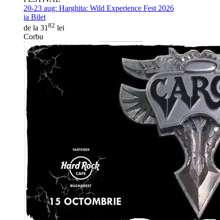
20-23 aug:
Harghita: Wild Experience Fest 2026
ia Bilet
82
de la 31
lei
Corbu