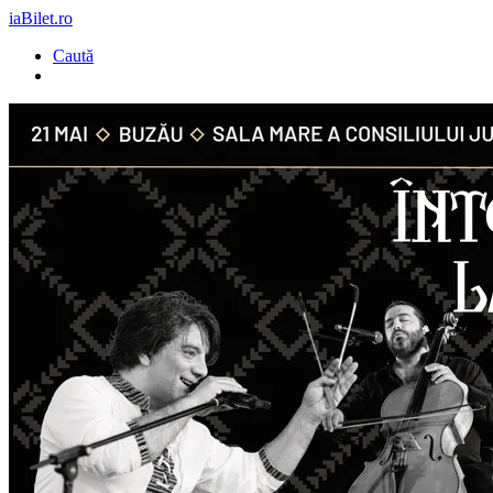
iaBilet.ro
Caută