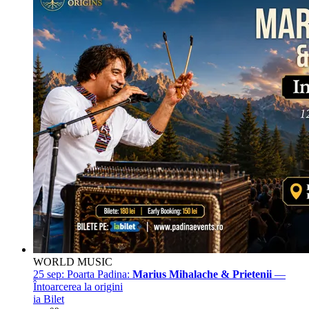
WORLD MUSIC
25 sep:
Poarta Padina:
Marius Mihalache & Prietenii
—
Întoarcerea la origini
ia Bilet