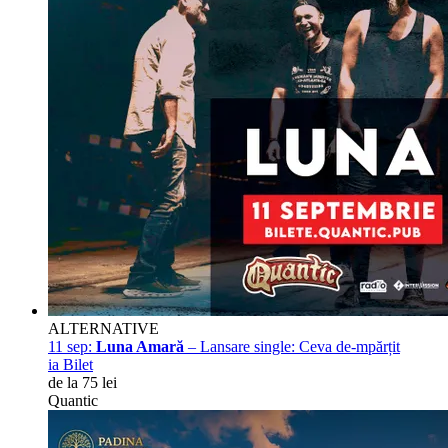
ALTERNATIVE
11 sep:
Luna Amară
– Lansare single: Ceva de-mpărțit
ia Bilet
de la 75 lei
Quantic