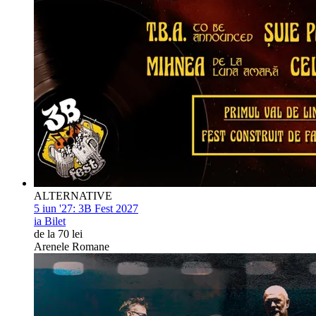
ALTERNATIVE
5 iun '27:
3B Fest 2027
ia Bilet
de la 70 lei
Arenele Romane