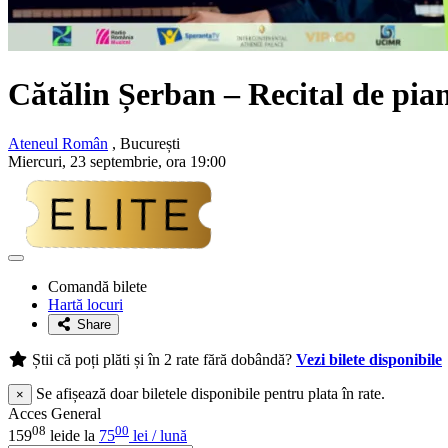
Cătălin Șerban
– Recital de pian
Ateneul Român
, București
Miercuri, 23 septembrie, ora 19:00
Adaugă
la
Comandă bilete
favorite
Hartă locuri
Share
Știi că poți plăti și în 2 rate fără dobândă?
Vezi bilete disponibile
Se afișează doar biletele disponibile pentru plata în rate.
×
Acces General
08
00
159
lei
de la
75
lei / lună