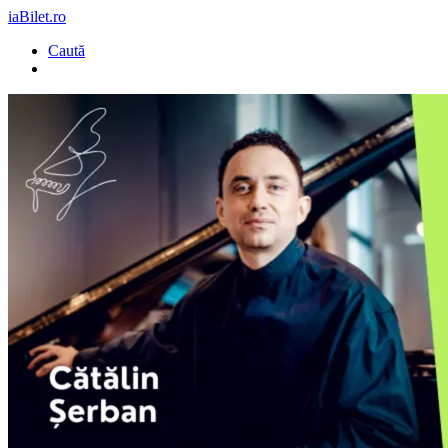
iaBilet.ro
Caută