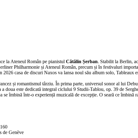
uce la Ateneul Român pe pianistul
Cătălin Șerban
. Stabilit la Berlin, 
 Berliner Philharmonie și Ateneul Român, precum și în festivaluri impor
n 2026 casa de discuri Naxos va lansa noul său album solo, Tableaux en
cez și romantismul târziu. În prima parte, universul sonor al lui Debussy
 a doua este dedicată integral ciclului 9 Studii-Tablou, op. 39 de Sergh
tatea se îmbină într-o experiență muzicală de excepție. O seară ce îmbină 
.160
es de Genève