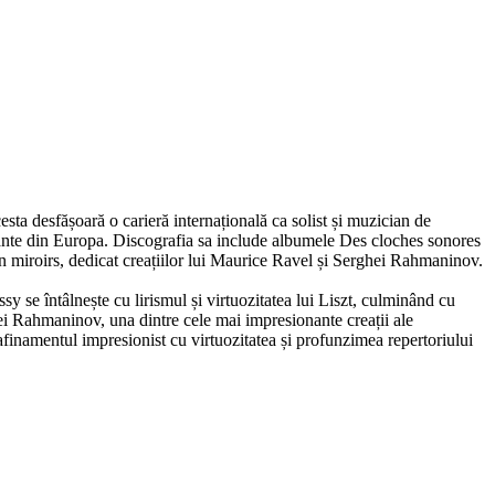
acesta desfășoară o carieră internațională ca solist și muzician de
tante din Europa. Discografia sa include albumele Des cloches sonores
 miroirs, dedicat creațiilor lui Maurice Ravel și Serghei Rahmaninov.
 se întâlnește cu lirismul și virtuozitatea lui Liszt, culminând cu
ei Rahmaninov, una dintre cele mai impresionante creații ale
rafinamentul impresionist cu virtuozitatea și profunzimea repertoriului