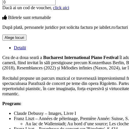
Dacă ai un cod de voucher,
click aici
Biletele sunt
returnabile
După plată, persoanele juridice pot solicita factura pe iabilet.ro/facturi
Alege locuri
Doar o mică verificare
Detalii
Cea de-a doua seară a
Bucharest International Piano Festival
îl ad
cameră, fiind invitat în săli prestigioase precum Konzerthaus Berlin,
(2018), Resemblances (2022) și Mélodies infinies (Naxos, 2024), iar î
Recitalul propune un parcurs muzical ce traversează impresionismul fran
spectaculoasa Parafrază de concert pe teme din opera Rigoletto. Partea
repertoriului pianistic, în care imaginația, forța expresivă și virtuozi
romantic.
Program:
Claude Debussy – Images, Livre I
Franz Liszt – Années de pèlerinage, Première Année: Suisse, S
Au lac de Wallenstadt; Au bord d’une source; Les cloch
Franz Liszt – Paraphrase de concert sur 'Rigoletto', S.434