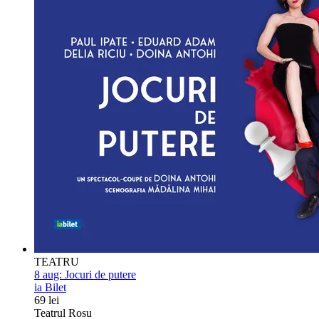
TEATRU
8 aug:
Jocuri de putere
ia Bilet
69 lei
Teatrul Rosu