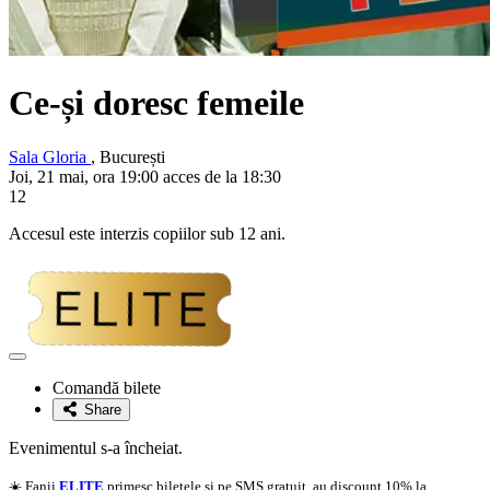
Ce-și doresc femeile
Sala Gloria
, București
Joi, 21 mai, ora 19:00 acces de la 18:30
12
Accesul este interzis copiilor sub 12 ani.
Adaugă
la
Comandă bilete
favorite
Share
Evenimentul s-a încheiat.
☀️ Fanii
ELITE
primesc biletele si pe SMS gratuit, au discount 10% la