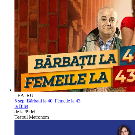
TEATRU
5 sep:
Bărbații la 40, Femeile la 43
ia Bilet
de la 99 lei
Teatrul Metronom