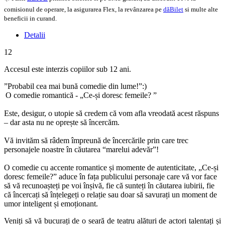
comisionul de operare, la asigurarea Flex, la revânzarea pe
dăBilet
si multe alte
beneficii in curand.
Detalii
12
Accesul este interzis copiilor sub 12 ani.
”Probabil cea mai bună comedie din lume!”:)
O comedie romantică - „Ce-și doresc femeile? ”
Este, desigur, o utopie să credem că vom afla vreodată acest răspuns
– dar asta nu ne oprește să încercăm.
Vă invităm să râdem împreună de încercările prin care trec
personajele noastre în căutarea “marelui adevăr”!
O comedie cu accente romantice și momente de autenticitate, „Ce-și
doresc femeile?” aduce în fața publicului personaje care vă vor face
să vă recunoașteți pe voi înșivă, fie că sunteți în căutarea iubirii, fie
că încercați să înțelegeți o relație sau doar să savurați un moment de
umor inteligent și emoționant.
Veniți să vă bucurați de o seară de teatru alături de actori talentați și