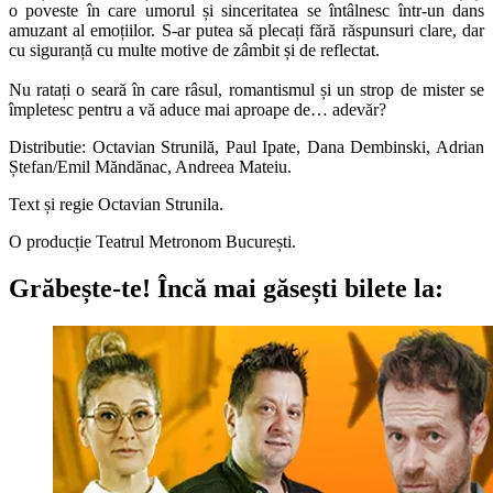
o poveste în care umorul și sinceritatea se întâlnesc într-un dans
amuzant al emoțiilor. S-ar putea să plecați fără răspunsuri clare, dar
cu siguranță cu multe motive de zâmbit și de reflectat.
Nu ratați o seară în care râsul, romantismul și un strop de mister se
împletesc pentru a vă aduce mai aproape de… adevăr?
Distributie: Octavian Strunilă, Paul Ipate, Dana Dembinski, Adrian
Ștefan/Emil Măndănac, Andreea Mateiu.
Text și regie Octavian Strunila.
O producție Teatrul Metronom București.
Grăbește-te!
Încă mai găsești bilete la: