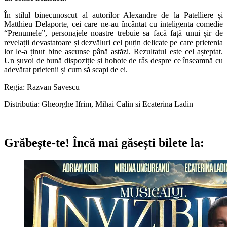
În stilul binecunoscut al autorilor Alexandre de la Patelliere și
Matthieu Delaporte, cei care ne-au încântat cu inteligenta comedie
“Prenumele”, personajele noastre trebuie sa facă față unui șir de
revelații devastatoare și dezvăluri cel puțin delicate pe care prietenia
lor le-a ținut bine ascunse până astăzi. Rezultatul este cel așteptat.
Un șuvoi de bună dispoziție și hohote de râs despre ce înseamnă cu
adevărat prietenii și cum să scapi de ei.
Regia: Razvan Savescu
Distributia: Gheorghe Ifrim, Mihai Calin si Ecaterina Ladin
Grăbește-te!
Încă mai găsești bilete la: