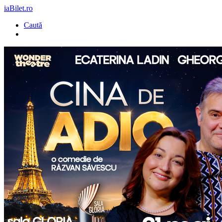
iaBilet.ro
Caută