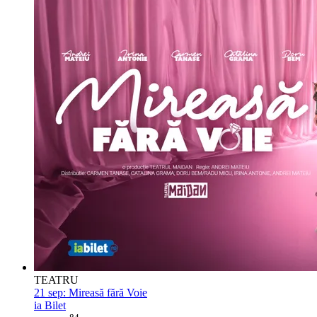
TEATRU
21 sep:
Mireasă fără Voie
ia Bilet