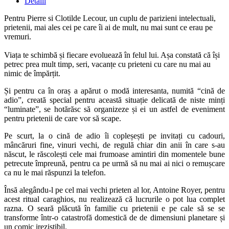
Detalii
Pentru Pierre si Clotilde Lecour, un cuplu de parizieni intelectuali,
prietenii, mai ales cei pe care îi ai de mult, nu mai sunt ce erau pe
vremuri.
Viața te schimbă și fiecare evoluează în felul lui. Așa constată că își
petrec prea mult timp, seri, vacanțe cu prieteni cu care nu mai au
nimic de împărțit.
Și pentru ca în oraș a apărut o modă interesanta, numită “cină de
adio”, creată special pentru această situație delicată de niste minți
“luminate”, se hotărăsc să organizeze și ei un astfel de eveniment
pentru prietenii de care vor să scape.
Pe scurt, la o cină de adio îi copleșești pe invitați cu cadouri,
mâncăruri fine, vinuri vechi, de regulă chiar din anii în care s-au
născut, le răscolești cele mai frumoase amintiri din momentele bune
petrecute împreună, pentru ca pe urmă să nu mai ai nici o remușcare
ca nu le mai răspunzi la telefon.
Însă alegându-l pe cel mai vechi prieten al lor, Antoine Royer, pentru
acest ritual caraghios, nu realizează că lucrurile o pot lua complet
razna. O seară plăcută în familie cu prietenii e pe cale să se se
transforme într-o catastrofă domestică de de dimensiuni planetare și
un comic irezistibil.