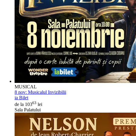
MUSICAL
8 nov:
Musicalul Invizibilii
ia Bilet
63
de la 103
lei
Sala Palatului