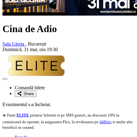
Cina de Adio
Sala Gloria
, București
Duminică, 31 mai, ora 19:30
Adaugă
la
Comandă bilete
favorite
Share
Evenimentul s-a încheiat.
☀️ Fanii
ELITE
primesc biletele si pe SMS gratuit, au discount 10% la
comisionul de operare, la asigurarea Flex, la revânzarea pe
dăBilet
si multe alte
beneficii in curand.