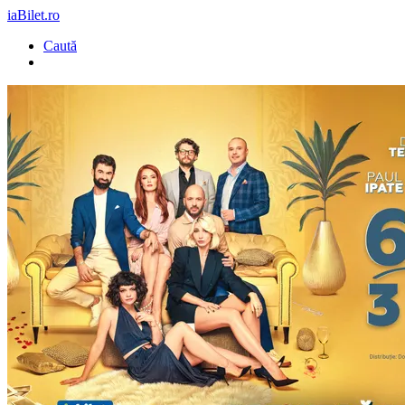
iaBilet.ro
Caută