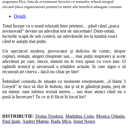
asigurarea Flex, lista de evenimente favorite cu reminder, refund integral
oricand (daca organizatorul permite) si multe alte beneficii adaugate constant.
Detalii
Totul începe cu o seară relaxată între prieteni… până când „joaca
nevinovată” devine un adevărat test de sinceritate! Dintr-odată,
lucrurile scapă de sub control, iar adevărurile ies la lumină exact
când te aștepți mai puțin.
Un spectacol modern, provocator și delicios de comic, despre
cupluri, tentații, alegeri (inspirate sau… mai puțin inspirate) și acele
adevăruri pe care, sincer, nimeni nu le vrea spuse cu voce tare. O
oglindă ironică și savuroasă a relațiilor actuale, în care sigur o să
recunoști pe cineva - dacă nu chiar pe tine!
Îmbinând comedia de situație cu momente emoționante, „6 Inimi 3
Greșeli” te face să râzi în hohote, dar și să te gândești puțin, preț de
un minut: oare iubirea rezistă mereu… sau doar atunci când nu e
pusă la încercare? Tu ce ai fi făcut în locul lor?
DISTRIBUTIE
:
Doina Teodoru
,
Madalina Craiu
,
Monica Odagiu
,
Paul Ipate
,
Andrei Mateiu
,
Radu Micu
,
Ionut Negoi