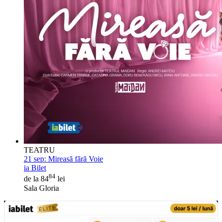
TEATRU
21 sep:
Mireasă fără Voie
ia Bilet
84
de la 84
lei
Sala Gloria