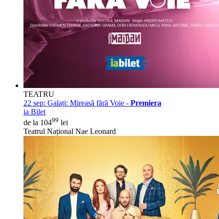
TEATRU
22 sep:
Galați: Mireasă fără Voie -
Premiera
ia Bilet
99
de la 104
lei
Teatrul Național Nae Leonard