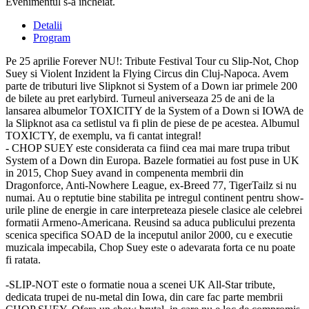
Evenimentul s-a încheiat.
Detalii
Program
Pe 25 aprilie Forever NU!: Tribute Festival Tour cu Slip-Not, Chop
Suey si Violent Inzident la Flying Circus din Cluj-Napoca. Avem
parte de tributuri live Slipknot si System of a Down iar primele 200
de bilete au pret earlybird. Turneul aniverseaza 25 de ani de la
lansarea albumelor TOXICITY de la System of a Down si IOWA de
la Slipknot asa ca setlistul va fi plin de piese de pe acestea. Albumul
TOXICTY, de exemplu, va fi cantat integral!
- CHOP SUEY este considerata ca fiind cea mai mare trupa tribut
System of a Down din Europa. Bazele formatiei au fost puse in UK
in 2015, Chop Suey avand in compenenta membrii din
Dragonforce, Anti-Nowhere League, ex-Breed 77, TigerTailz si nu
numai. Au o reptutie bine stabilita pe intregul continent pentru show-
urile pline de energie in care interpreteaza piesele clasice ale celebrei
formatii Armeno-Americana. Reusind sa aduca publicului prezenta
scenica specifica SOAD de la inceputul anilor 2000, cu e executie
muzicala impecabila, Chop Suey este o adevarata forta ce nu poate
fi ratata.
-SLIP-NOT este o formatie noua a scenei UK All-Star tribute,
dedicata trupei de nu-metal din Iowa, din care fac parte membrii