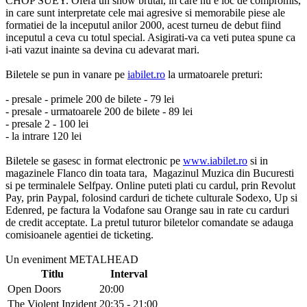
CHOP SUEY. Ofera un show brutal, in care nu e loc de compromis,
in care sunt interpretate cele mai agresive si memorabile piese ale
formatiei de la inceputul anilor 2000, acest turneu de debut fiind
inceputul a ceva cu totul special. Asigirati-va ca veti putea spune ca
i-ati vazut inainte sa devina cu adevarat mari.
Biletele se pun in vanare pe
iabilet.ro
la urmatoarele preturi:
- presale - primele 200 de bilete - 79 lei
- presale - urmatoarele 200 de bilete - 89 lei
- presale 2 - 100 lei
- la intrare 120 lei
Biletele se gasesc in format electronic pe
www.iabilet.ro
si in
magazinele Flanco din toata tara, Magazinul Muzica din Bucuresti
si pe terminalele Selfpay. Online puteti plati cu cardul, prin Revolut
Pay, prin Paypal, folosind carduri de tichete culturale Sodexo, Up si
Edenred, pe factura la Vodafone sau Orange sau in rate cu carduri
de credit acceptate. La pretul tuturor biletelor comandate se adauga
comisioanele agentiei de ticketing.
Un eveniment METALHEAD
Titlu
Interval
Open Doors
20:00
The Violent Inzident
20:35 - 21:00