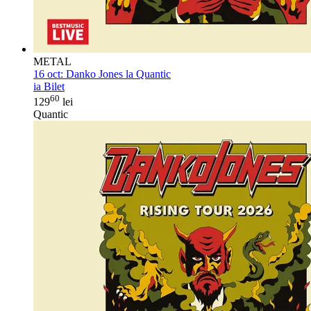
METAL
16 oct:
Danko Jones la Quantic
ia Bilet
60
129
lei
Quantic