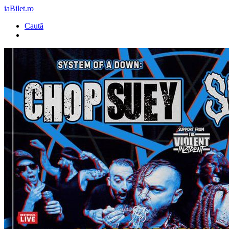
iaBilet.ro
Caută