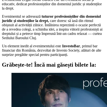
educativ, dedicat profesioniștilor din domeniul juridic și studenților
la drept.
Evenimentul se adresează
tuturor profesioniștilor din domeniul
juridic și studenților la drept,
care doresc să iasă din ritmul
obișnuit al activității zilnice. Întâlnirea reprezintă o ocazie perfectă
de a revedea colegi, a schimba idei, a inspira viitorii profesioniști ai
dreptului și a petrece timp împreună într-un cadru relaxat — curtea
Sediului Baroului Cluj.
Un element inedit al evenimentului este
InvestoBar
, primul bar
financiar din România, dezvoltat de Investo Society, alături de alte
surprize pregătite special pentru participanți.
Grăbește-te!
Încă mai găsești bilete la: