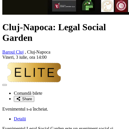
Cluj-Napoca: Legal Social
Garden
Baroul Cluj
, Cluj-Napoca
Vineri, 3 iulie, ora 14:00
Adaugă
la
Comandă bilete
favorite
Share
Evenimentul s-a încheiat.
Detalii
Evenimentul Legal Social Garden este un eveniment social și