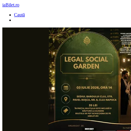
iaBilet.ro
Caută