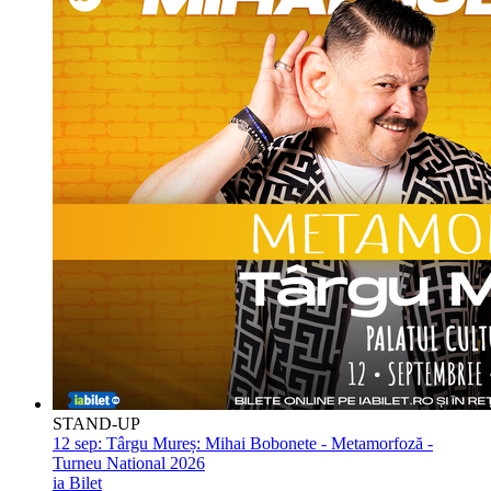
STAND-UP
12 sep:
Târgu Mureș: Mihai Bobonete - Metamorfoză -
Turneu National 2026
ia Bilet