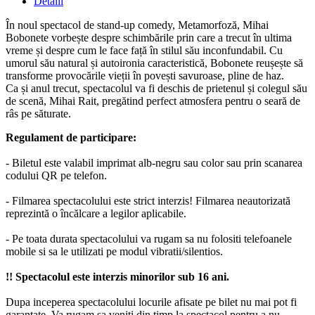
Detalii
În noul spectacol de stand-up comedy, Metamorfoză, Mihai
Bobonete vorbește despre schimbările prin care a trecut în ultima
vreme și despre cum le face față în stilul său inconfundabil. Cu
umorul său natural și autoironia caracteristică, Bobonete reușește să
transforme provocările vieții în povești savuroase, pline de haz.
Ca și anul trecut, spectacolul va fi deschis de prietenul și colegul său
de scenă, Mihai Rait, pregătind perfect atmosfera pentru o seară de
râs pe săturate.
Regulament de participare:
- Biletul este valabil imprimat alb-negru sau color sau prin scanarea
codului QR pe telefon.
- Filmarea spectacolului este strict interzis! Filmarea neautorizată
reprezintă o încălcare a legilor aplicabile.
- Pe toata durata spectacolului va rugam sa nu folositi telefoanele
mobile si sa le utilizati pe modul vibratii/silentios.
!! Spectacolul este interzis minorilor sub 16 ani.
Dupa inceperea spectacolului locurile afisate pe bilet nu mai pot fi
garantate. Va rugam sa veniti din timp la spectacol pentru a nu