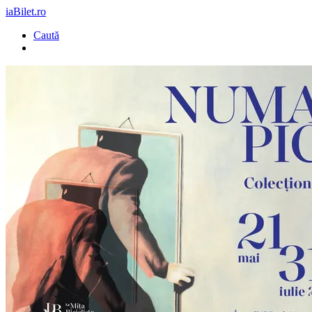
iaBilet.ro
Caută