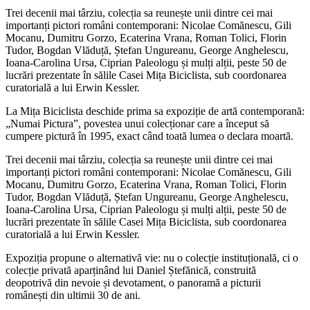
Trei decenii mai târziu, colecția sa reunește unii dintre cei mai
importanți pictori români contemporani: Nicolae Comănescu, Gili
Mocanu, Dumitru Gorzo, Ecaterina Vrana, Roman Tolici, Florin
Tudor, Bogdan Vlăduță, Ștefan Ungureanu, George Anghelescu,
Ioana-Carolina Ursa, Ciprian Paleologu și mulți alții, peste 50 de
lucrări prezentate în sălile Casei Mița Biciclista, sub coordonarea
curatorială a lui Erwin Kessler.
La Mița Biciclista deschide prima sa expoziție de artă contemporană:
„Numai Pictura”, povestea unui colecționar care a început să
cumpere pictură în 1995, exact când toată lumea o declara moartă.
Trei decenii mai târziu, colecția sa reunește unii dintre cei mai
importanți pictori români contemporani: Nicolae Comănescu, Gili
Mocanu, Dumitru Gorzo, Ecaterina Vrana, Roman Tolici, Florin
Tudor, Bogdan Vlăduță, Ștefan Ungureanu, George Anghelescu,
Ioana-Carolina Ursa, Ciprian Paleologu și mulți alții, peste 50 de
lucrări prezentate în sălile Casei Mița Biciclista, sub coordonarea
curatorială a lui Erwin Kessler.
Expoziția propune o alternativă vie: nu o colecție instituțională, ci o
colecție privată aparținând lui Daniel Ștefănică, construită
deopotrivă din nevoie și devotament, o panoramă a picturii
românești din ultimii 30 de ani.