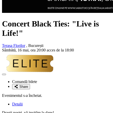
Concert
Black Ties
: "Live is
Life!"
Terasa Florilor
, București
Sâmbătă, 16 mai, ora 20:00 acces de la 18:00
Adaugă
la
Comandă bilete
favorite
Share
Evenimentul s-a încheiat.
Detalii
Dragii noștri, vă invităm la dans!