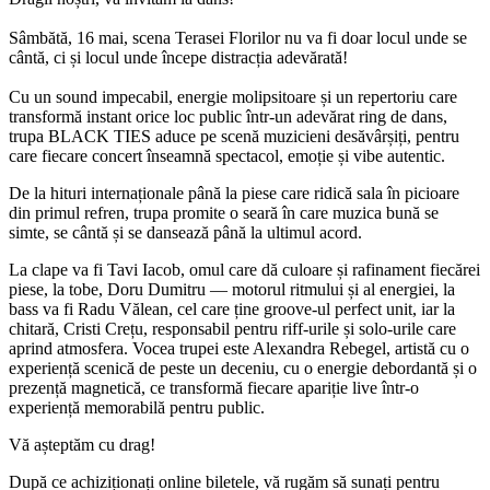
Sâmbătă, 16 mai, scena Terasei Florilor nu va fi doar locul unde se
cântă, ci și locul unde începe distracția adevărată!
Cu un sound impecabil, energie molipsitoare și un repertoriu care
transformă instant orice loc public într-un adevărat ring de dans,
trupa BLACK TIES aduce pe scenă muzicieni desăvârșiți, pentru
care fiecare concert înseamnă spectacol, emoție și vibe autentic.
De la hituri internaționale până la piese care ridică sala în picioare
din primul refren, trupa promite o seară în care muzica bună se
simte, se cântă și se dansează până la ultimul acord.
La clape va fi Tavi Iacob, omul care dă culoare și rafinament fiecărei
piese, la tobe, Doru Dumitru — motorul ritmului și al energiei, la
bass va fi Radu Vălean, cel care ține groove-ul perfect unit, iar la
chitară, Cristi Crețu, responsabil pentru riff-urile și solo-urile care
aprind atmosfera. Vocea trupei este Alexandra Rebegel, artistă cu o
experiență scenică de peste un deceniu, cu o energie debordantă și o
prezență magnetică, ce transformă fiecare apariție live într-o
experiență memorabilă pentru public.
Vă așteptăm cu drag!
După ce achiziționați online biletele, vă rugăm să sunați pentru