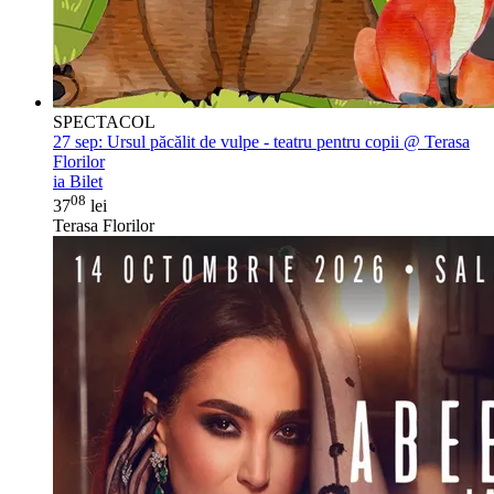
SPECTACOL
27 sep:
Ursul păcălit de vulpe - teatru pentru copii @ Terasa
Florilor
ia Bilet
08
37
lei
Terasa Florilor