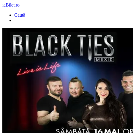
iaBilet.ro
Caută