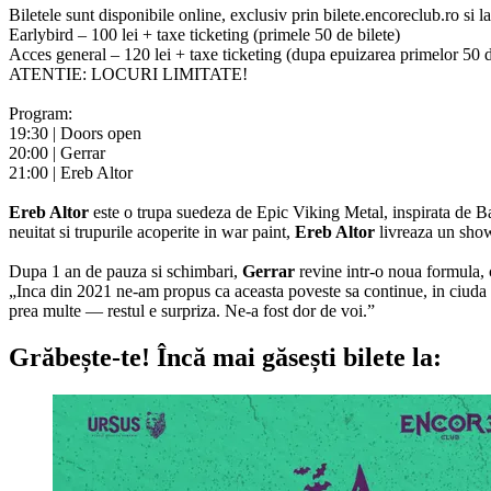
Biletele sunt disponibile online, exclusiv prin bilete.encoreclub.ro si l
Earlybird – 100 lei + taxe ticketing (primele 50 de bilete)
Acces general – 120 lei + taxe ticketing (dupa epuizarea primelor 50 d
ATENTIE: LOCURI LIMITATE!
Program:
19:30 | Doors open
20:00 | Gerrar
21:00 | Ereb Altor
Ereb Altor
este o trupa suedeza de Epic Viking Metal, inspirata de B
neuitat si trupurile acoperite in war paint,
Ereb Altor
livreaza un show 
Dupa 1 an de pauza si schimbari,
Gerrar
revine intr-o noua formula, c
„Inca din 2021 ne-am propus ca aceasta poveste sa continue, in ciuda o
prea multe — restul e surpriza. Ne-a fost dor de voi.”
Grăbește-te!
Încă mai găsești bilete la: