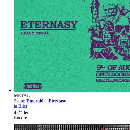
METAL
9 aug:
Emerald + Eternasy
ia Bilet
42
42
lei
Encore