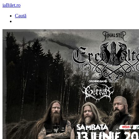
iaBilet.ro
Caută