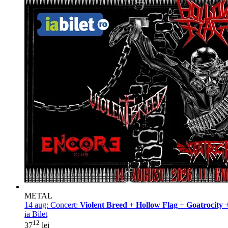
METAL
14 aug:
Concert:
Violent Breed
+
Hollow Flag
+
Goatrocity
ia Bilet
12
37
lei