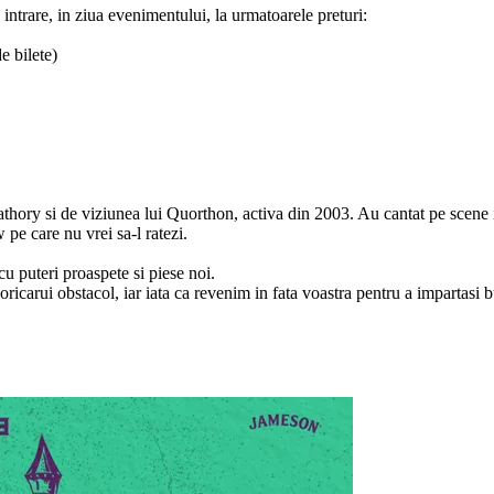
a intrare, in ziua evenimentului, la urmatoarele preturi:
e bilete)
athory si de viziunea lui Quorthon, activa din 2003. Au cantat pe scen
pe care nu vrei sa-l ratezi.
u puteri proaspete si piese noi.
ricarui obstacol, iar iata ca revenim in fata voastra pentru a impartasi