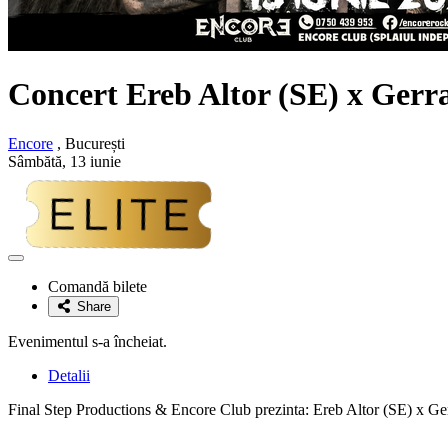
Concert
Ereb Altor
(SE) x
Gerr
Encore
, București
Sâmbătă, 13 iunie
Adaugă
la
Comandă bilete
favorite
Share
Evenimentul s-a încheiat.
Detalii
Final Step Productions & Encore Club prezinta: Ereb Altor (SE) x Ger