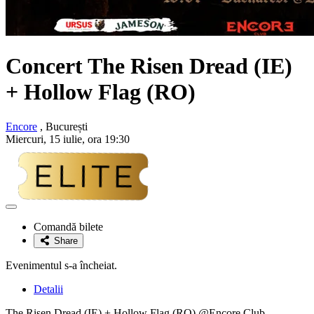
Concert
The Risen Dread
(IE)
+
Hollow Flag
(RO)
Encore
, București
Miercuri, 15 iulie, ora 19:30
Adaugă
la
Comandă bilete
favorite
Share
Evenimentul s-a încheiat.
Detalii
The Risen Dread (IE) + Hollow Flag (RO) @Encore Club