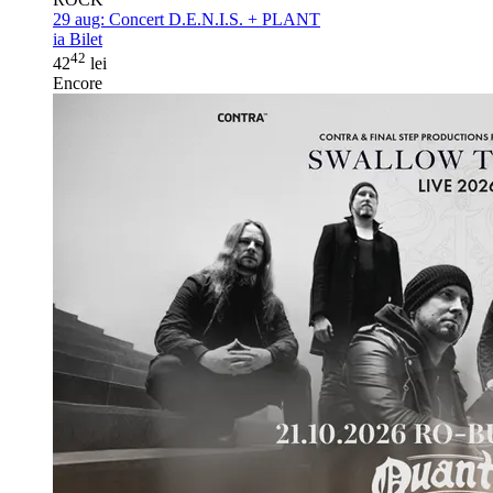
29 aug:
Concert D.E.N.I.S. + PLANT
ia Bilet
42
42
lei
Encore