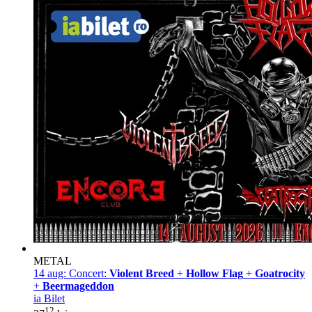
METAL
14 aug:
Concert:
Violent Breed
+
Hollow Flag
+
Goatrocity
+
Beermageddon
ia Bilet
12