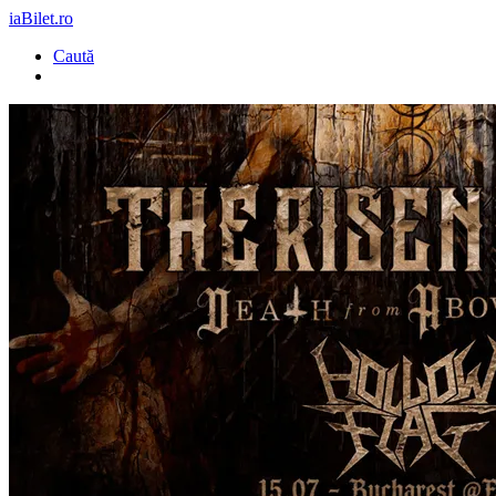
iaBilet.ro
Caută