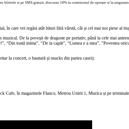
, biletele si pe SMS gratuit, discount 10% la comisionul de operare si la asigurarea
n care vei regăsi atât hituri fără vârstă, cât și cel mai noi piese al tru
uzical. De la poveşti de dragoste pe portativ, până la cele mai antrenan
 fie!”, “Din toată inima”, “De la capăt”, “Lumea e a mea”, "Povestea or
ritar la concert, o bautură și snacks din partea casei);
ck Cafe, în magazinele Flanco, Metrou Unirii 1, Muzica și pe terminalele