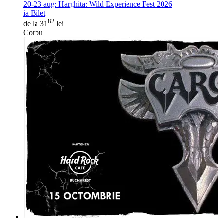
20-23 aug:
Harghita: Wild Experience Fest 2026
ia Bilet
82
de la 31
lei
Corbu