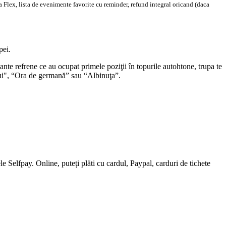
 Flex, lista de evenimente favorite cu reminder, refund integral oricand (daca
pei.
te refrene ce au ocupat primele poziţii în topurile autohtone, trupa te
icui", “Ora de germană” sau “Albinuţa”.
 Selfpay. Online, puteți plăti cu cardul, Paypal, carduri de tichete