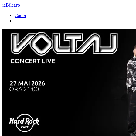
iaBilet.ro
Caută