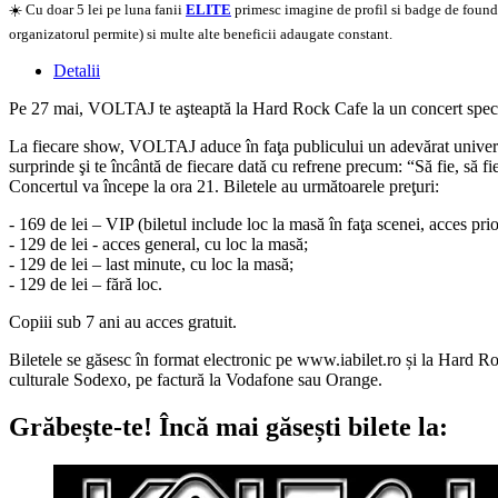
☀️ Cu doar 5 lei pe luna fanii
ELITE
primesc imagine de profil si badge de founder
organizatorul permite) si multe alte beneficii adaugate constant.
Detalii
Pe 27 mai, VOLTAJ te aşteaptă la Hard Rock Cafe la un concert special, î
La fiecare show, VOLTAJ aduce în faţa publicului un adevărat univers m
surprinde şi te încântă de fiecare dată cu refrene precum: “Să fie, să
Concertul va începe la ora 21. Biletele au următoarele preţuri:
- 169 de lei – VIP (biletul include loc la masă în faţa scenei, acces prio
- 129 de lei - acces general, cu loc la masă;
- 129 de lei – last minute, cu loc la masă;
- 129 de lei – fără loc.
Copiii sub 7 ani au acces gratuit.
Biletele se găsesc în format electronic pe www.iabilet.ro și la Hard Ro
culturale Sodexo, pe factură la Vodafone sau Orange.
Grăbește-te!
Încă mai găsești bilete la: