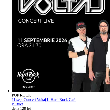
POP ROCK
11 sep:
Concert Voltaj la Hard Rock Cafe
ia Bilet
de la 129 lei