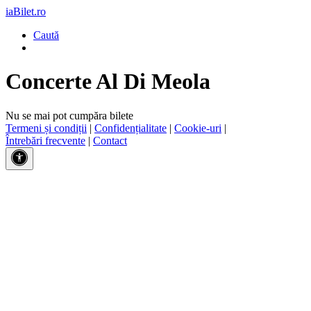
iaBilet.ro
Caută
Concerte Al Di Meola
Nu se mai pot cumpăra bilete
Termeni și condiții
|
Confidențialitate
|
Cookie-uri
|
Întrebări frecvente
|
Contact