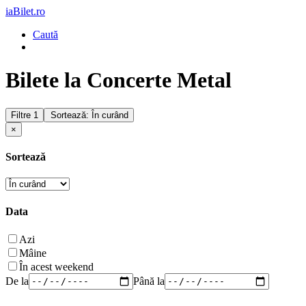
iaBilet.ro
Caută
Bilete la Concerte Metal
Filtre
1
Sortează: În curând
×
Sortează
Data
Azi
Mâine
În acest weekend
De la
Până la