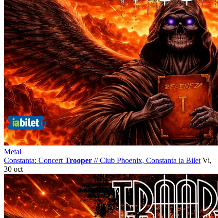
Metal
Constanta: Concert
Trooper
//
Club Phoenix, Constanta
ia Bilet
Vi,
30 oct