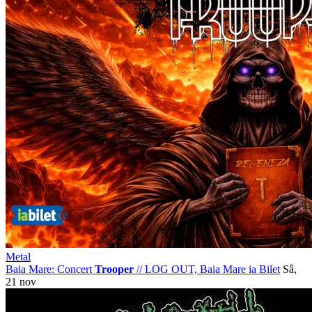
Metal
Baia Mare: Concert
Trooper
//
LOG OUT, Baia Mare
ia Bilet
Sâ,
21 nov