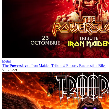
Metal
The Powerslave
- Iron Maiden Tribute
//
Encore, București
ia Bilet
Vi, 23 oct