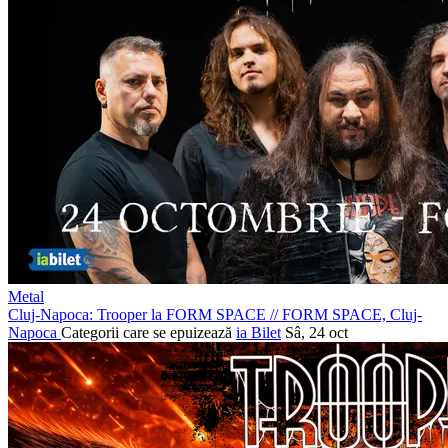
Metal
Cluj-Napoca: Trooper la FORM SPACE
//
FORM SPACE, Cluj-
Napoca
Categorii care se epuizează
ia Bilet
Sâ, 24 oct