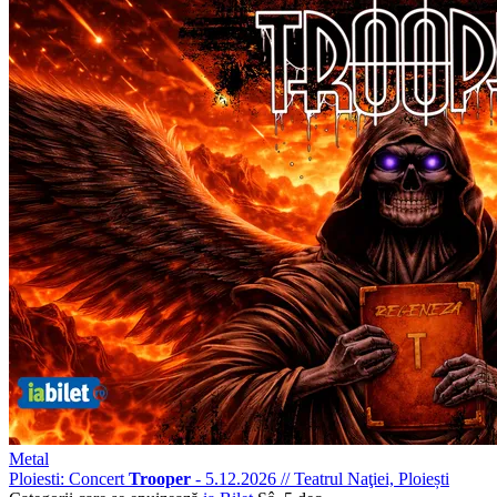
Metal
Ploiesti: Concert
Trooper
- 5.12.2026
//
Teatrul Naţiei, Ploiești