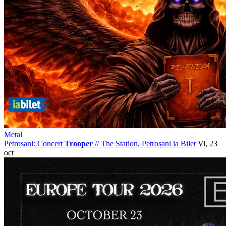
Metal
Petrosani: Concert
Trooper
//
The Station, Petroșani
ia Bilet
Vi, 23
oct