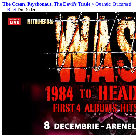
The Ocean, Psychonaut, The Devil's Trade
//
Quantic, București
ia Bilet
Du, 6 dec