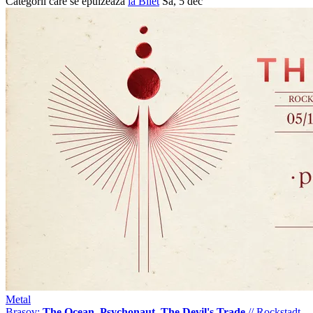
Categorii care se epuizează
ia Bilet
Sâ, 5 dec
Metal
Brasov:
The Ocean, Psychonaut, The Devil's Trade
//
Rockstadt,