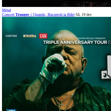
Metal
Concert
Trooper
//
Quantic, București
ia Bilet
Sâ, 19 dec