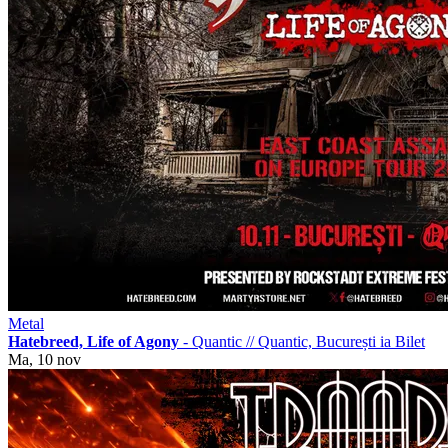
Metal
Hatebreed, Life of Agony
- Quantic
//
Quantic, București
ia Bilet
Ma, 10 nov