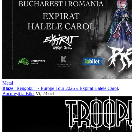
Metal
Blaze
"Rengoku" ~ Europe Tour 2026
//
Expirat Halele Carol,
București
ia Bilet
Vi, 23 oct