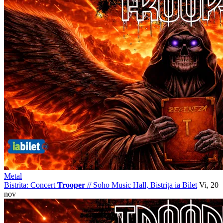
Metal
Bistrita: Concert
Trooper
//
Soho Music Hall, Bistrița
ia Bilet
Vi, 20
nov