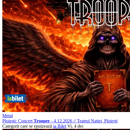
Metal
Ploiesti: Concert
Trooper
- 4.12.2026
//
Teatrul Naţiei, Ploiești
Categorii care se epuizează
ia Bilet
Vi, 4 dec