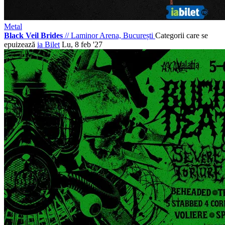
Metal
Black Veil Brides
//
Laminor Arena, București
Categorii care se
epuizează
ia Bilet
Lu, 8 feb '27