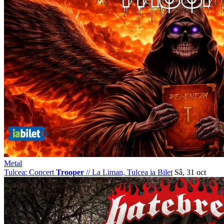
Metal
Tulcea: Concert
Trooper
//
La Liman, Tulcea
ia Bilet
Sâ, 31 oct