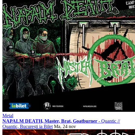
Metal
NAPALM DEATH, Master, Brat, Goatburner
- Quantic
//
Quantic, București
ia Bilet
Ma, 24 nov