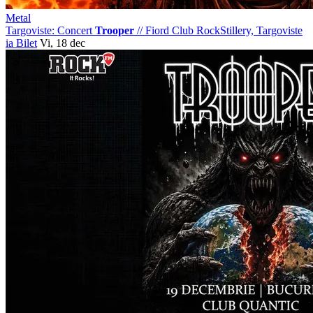
Metal
Targoviste: Concert
Trooper
//
Fiord Club RockStillery, Targoviste
ia Bilet
Vi, 18 dec