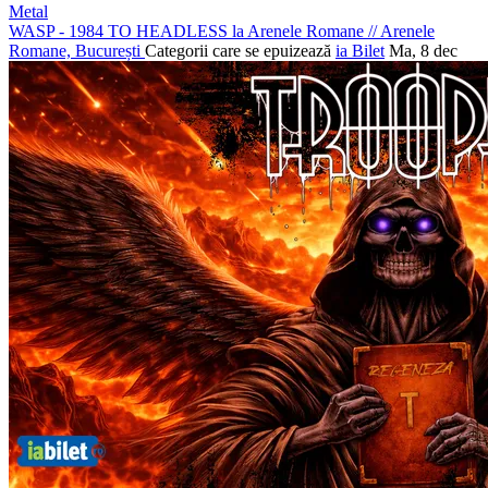
Metal
WASP - 1984 TO HEADLESS la Arenele Romane
//
Arenele
Romane, București
Categorii care se epuizează
ia Bilet
Ma, 8 dec