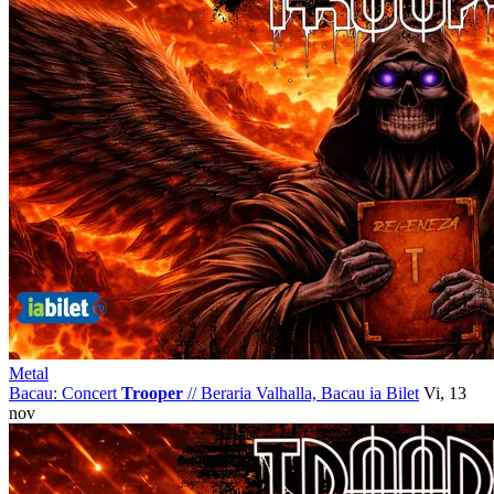
Metal
Bacau: Concert
Trooper
//
Beraria Valhalla, Bacau
ia Bilet
Vi, 13
nov