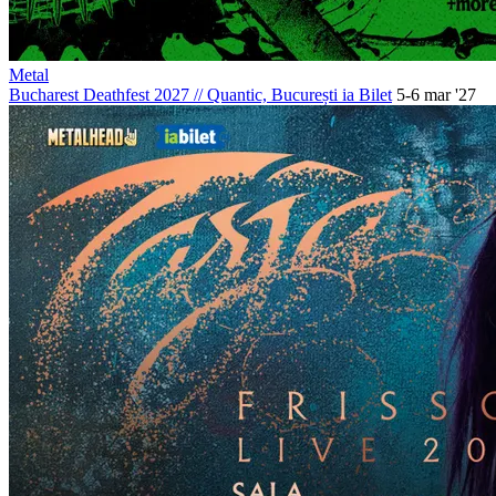
Metal
Bucharest Deathfest 2027
//
Quantic, București
ia Bilet
5-6 mar '27