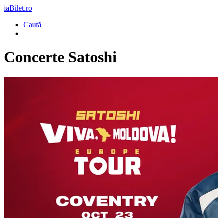
iaBilet.ro
Caută
Concerte Satoshi