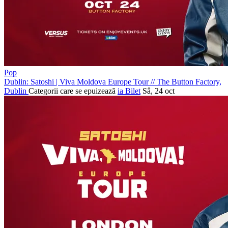
Pop
Dublin: Satoshi | Viva Moldova Europe Tour
//
The Button Factory,
Dublin
Categorii care se epuizează
ia Bilet
Sâ, 24 oct