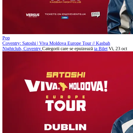
Pop
Coventry: Satoshi | Viva Moldova Europe Tour
//
Kasbah
Nightclub, Coventry
Categorii care se epuizează
ia Bilet
Vi, 23 oct