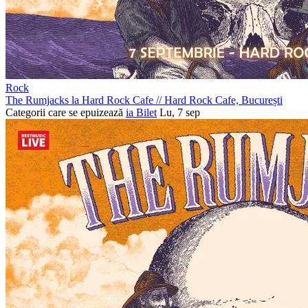
Rock
The Rumjacks la Hard Rock Cafe
//
Hard Rock Cafe, București
Categorii care se epuizează
ia Bilet
Lu, 7 sep