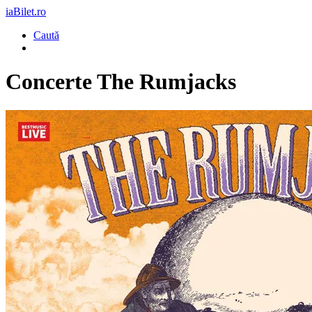
iaBilet.ro
Caută
Concerte The Rumjacks