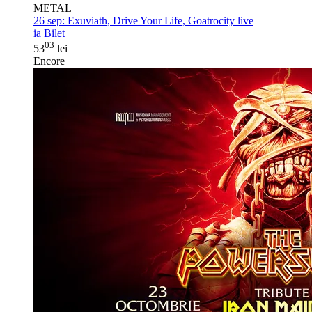
METAL
26 sep:
Exuviath, Drive Your Life, Goatrocity live
ia Bilet
03
53
lei
Encore