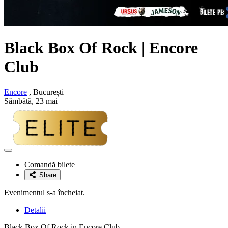
Black Box Of Rock
|
Encore
Club
Encore
, București
Sâmbătă, 23 mai
Adaugă
la
Comandă bilete
favorite
Share
Evenimentul s-a încheiat.
Detalii
Black Box Of Rock in Encore Club