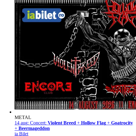
METAL
14 aug:
Concert:
Violent Breed
+
Hollow Flag
+
Goatrocity
+
Beermageddon
ia Bilet