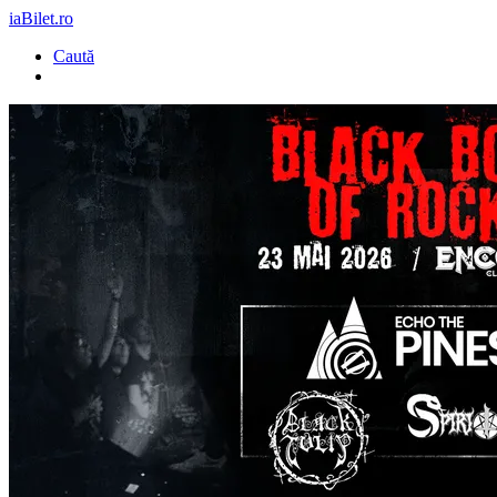
iaBilet.ro
Caută