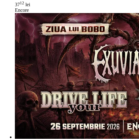
12
37
lei
Encore