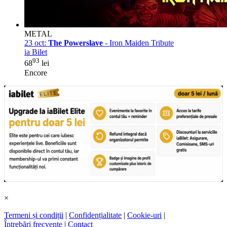
METAL
23 oct:
The Powerslave
- Iron Maiden Tribute
ia Bilet
93
68
lei
Encore
×
Termeni și condiții
|
Confidențialitate
|
Cookie-uri
|
Întrebări frecvente
|
Contact