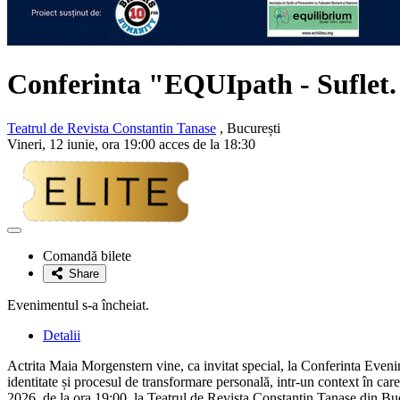
Conferinta "EQUIpath - Suflet.
Teatrul de Revista Constantin Tanase
, București
Vineri, 12 iunie, ora 19:00 acces de la 18:30
Adaugă
la
Comandă bilete
favorite
Share
Evenimentul s-a încheiat.
Detalii
Actrita Maia Morgenstern vine, ca invitat special, la Conferinta Eveni
identitate și procesul de transformare personală, intr-un context în c
2026, de la ora 19:00, la Teatrul de Revista Constantin Tanase din Bu