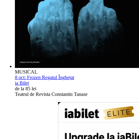
MUSICAL
8 oct:
Frozen Regatul Înghețat
ia Bilet
de la 85 lei
Teatrul de Revista Constantin Tanase