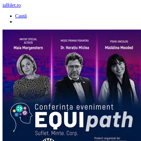
iaBilet.ro
Caută