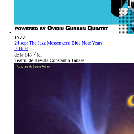
JAZZ
24 sep:
The Jazz Messengers: Blue Note Years
ia Bilet
47
de la 148
lei
Teatrul de Revista Constantin Tanase