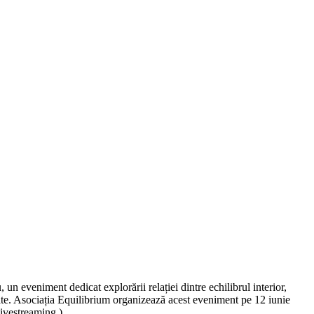
 eveniment dedicat explorării relației dintre echilibrul interior,
tate. Asociația Equilibrium organizează acest eveniment pe 12 iunie
ivestreaming ).