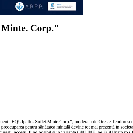
 Minte. Corp."
ment "EQUIpath - Suflet.Minte.Corp.", moderata de Oreste Teodorescu, un
are preocuparea pentru sănătatea mintală devine tot mai prezentă în socie
curești, accesul fiind posibil si in varianta ONLINE, pe EQUIpath.ro ( l