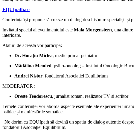
EQUIpath.ro
Conferința își propune să creeze un dialog deschis între specialiști și p
Invitatul special al evenimentului este
Maia Morgenstern
, una dintre
interioare.
Alături de aceasta vor participa:
Dr. Horațiu Miclea
, medic primar psihiatru
Mădălina Meoded
, psiho-oncolog – Institutul Oncologic Bucu
Andrei Nistor
, fondatorul Asociației Equilibrium
MODERATOR :
Oreste Teodorescu
, jurnalist roman, realizator TV si scriitor
Temele conferinței vor aborda aspecte esențiale ale experienței umane, 
psihice și manifestările somatice.
„Ne dorim ca EQUIpath să devină un spațiu de dialog autentic despre s
fondatorul Asociației Equilibrium.