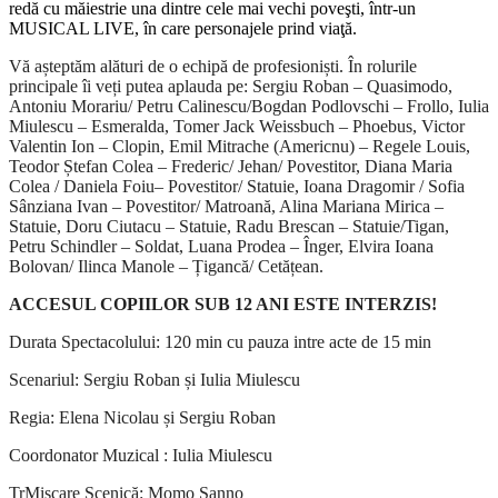
redă cu măiestrie una dintre cele mai vechi poveşti, într-un
MUSICAL LIVE, în care personajele prind viaţă.
Vă așteptăm alături de o echipă de profesioniști. În rolurile
principale îi veți putea aplauda pe: Sergiu Roban – Quasimodo,
Antoniu Morariu/ Petru Calinescu/Bogdan Podlovschi – Frollo, Iulia
Miulescu – Esmeralda, Tomer Jack Weissbuch – Phoebus, Victor
Valentin Ion – Clopin, Emil Mitrache (Americnu) – Regele Louis,
Teodor Ștefan Colea – Frederic/ Jehan/ Povestitor, Diana Maria
Colea / Daniela Foiu– Povestitor/ Statuie, Ioana Dragomir / Sofia
Sânziana Ivan – Povestitor/ Matroană, Alina Mariana Mirica –
Statuie, Doru Ciutacu – Statuie, Radu Brescan – Statuie/Tigan,
Petru Schindler – Soldat, Luana Prodea – Înger, Elvira Ioana
Bolovan/ Ilinca Manole – Țigancă/ Cetățean.
ACCESUL COPIILOR SUB 12 ANI ESTE INTERZIS!
Durata Spectacolului: 120 min cu pauza intre acte de 15 min
Scenariul: Sergiu Roban și Iulia Miulescu
Regia: Elena Nicolau și Sergiu Roban
Coordonator Muzical : Iulia Miulescu
TrMișcare Scenică: Momo Sanno