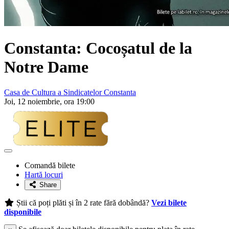
Constanta: Cocoșatul de la
Notre Dame
Casa de Cultura a Sindicatelor Constanta
Joi, 12 noiembrie, ora 19:00
Adaugă
la
Comandă bilete
favorite
Hartă locuri
Share
Știi că poți plăti și în 2 rate fără dobândă?
Vezi bilete
disponibile