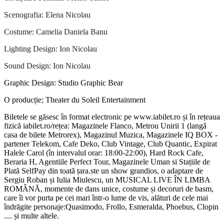
Scenografia: Elena Nicolau
Costume: Camelia Daniela Banu
Lighting Design: Ion Nicolau
Sound Design: Ion Nicolau
Graphic Design: Studio Graphic Bear
O producție; Theater du Soleil Entertainment
Biletele se găsesc în format electronic pe www.iabilet.ro și în rețeaua
fizică iabilet.ro/rețea: Magazinele Flanco, Metrou Unirii 1 (langă
casa de bilete Metrorex), Magazinul Muzica, Magazinele IQ BOX -
partener Telekom, Cafe Deko, Club Vintage, Club Quantic, Expirat
Halele Carol (în intervalul orar: 18:00-22:00), Hard Rock Cafe,
Beraria H, Agentiile Perfect Tour, Magazinele Uman si Stațiile de
Plată SelfPay din toată țara.ste un show grandios, o adaptare de
Sergiu Roban și Iulia Miulescu, un MUSICAL LIVE ÎN LIMBA
ROMÂNĂ, momente de dans unice, costume și decoruri de basm,
care îi vor purta pe cei mari într-o lume de vis, alături de cele mai
îndrăgite personaje:Quasimodo, Frollo, Esmeralda, Phoebus, Clopin
.... și multe altele.