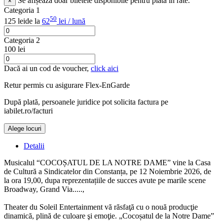
Se afișează doar biletele disponibile pentru plata în rate.
×
Categoria 1
50
125 lei
de la
62
lei / lună
Categoria 2
100 lei
Dacă ai un cod de voucher,
click aici
Retur permis cu asigurare
Flex-EnGarde
După plată, persoanele juridice pot solicita factura pe
iabilet.ro/facturi
Alege locuri
Doar o mică verificare
Detalii
Musicalul “COCOȘATUL DE LA NOTRE DAME” vine la Casa
de Cultură a Sindicatelor din Constanța, pe 12 Noiembrie 2026, de
la ora 19,00, dupa reprezentațiile de succes avute pe marile scene
Broadway, Grand Via.....,
Theater du Soleil Entertainment vă răsfaţă cu o nouă producţie
dinamică, plină de culoare şi emoţie. „Cocoșatul de la Notre Dame”