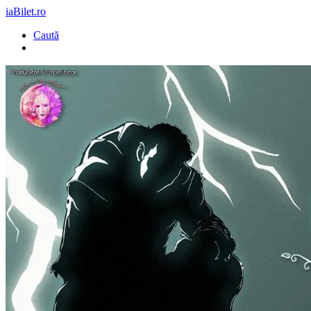
iaBilet.ro
Caută