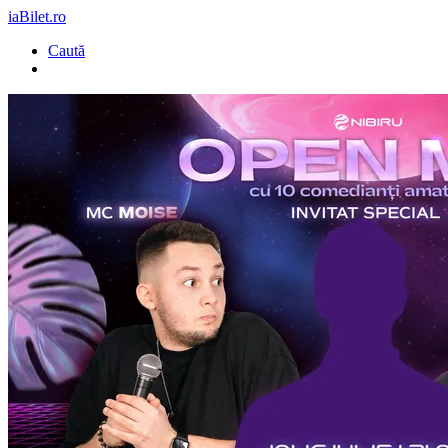
iaBilet.ro
Caută