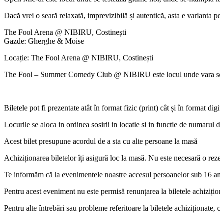
Dacă vrei o seară relaxată, imprevizibilă și autentică, asta e varianta p
The Fool Arena @ NIBIRU, Costinești
Gazde: Gherghe & Moise
Locație: The Fool Arena @ NIBIRU, Costinești
The Fool – Summer Comedy Club @ NIBIRU este locul unde vara se 
Biletele pot fi prezentate atât în format fizic (print) cât și în format digi
Locurile se aloca in ordinea sosirii in locatie si in functie de numarul
Acest bilet presupune acordul de a sta cu alte persoane la masă
Achiziționarea biletelor îți asigură loc la masă. Nu este necesară o rez
Te informăm că la evenimentele noastre accesul persoanelor sub 16 an
Pentru acest eveniment nu este permisă renunțarea la biletele achizițion
Pentru alte întrebări sau probleme referitoare la biletele achiziționat