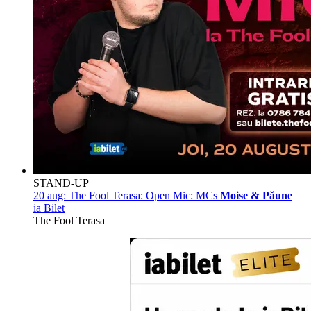
STAND-UP
20 aug:
The Fool Terasa: Open Mic: MCs
Moise & Păune
ia Bilet
The Fool Terasa