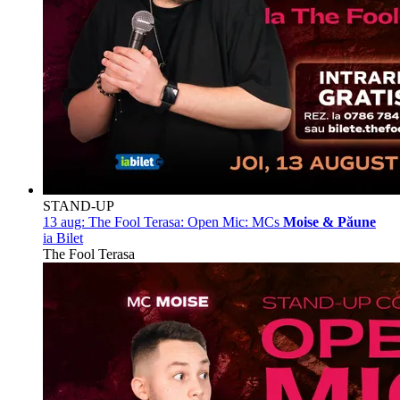
STAND-UP
13 aug:
The Fool Terasa: Open Mic: MCs
Moise & Păune
ia Bilet
The Fool Terasa