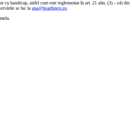
r cu handicap, astfel cum este reglementat în art. 21 alin. (3) – (4) din
ervările se fac la
ana@headliners.ro
.
ntela.