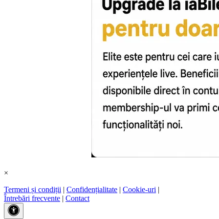
×
Termeni și condiții
|
Confidențialitate
|
Cookie-uri
|
Întrebări frecvente
|
Contact