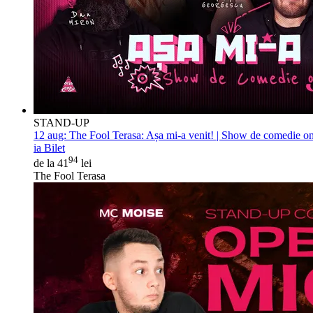
STAND-UP
12 aug:
The Fool Terasa: Așa mi-a venit! | Show de comedie on
ia Bilet
94
de la 41
lei
The Fool Terasa