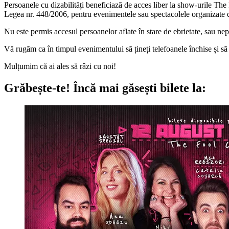
Persoanele cu dizabilități beneficiază de acces liber la show-urile The 
Legea nr. 448/2006, pentru evenimentele sau spectacolele organizate de n
Nu este permis accesul persoanelor aflate în stare de ebrietate, sau ne
Vă rugăm ca în timpul evenimentului să țineți telefoanele închise și să pă
Mulțumim că ai ales să râzi cu noi!
Grăbește-te!
Încă mai găsești bilete la: