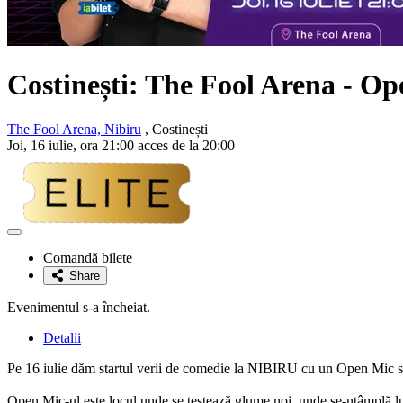
Costinești: The Fool Arena - 
The Fool Arena, Nibiru
, Costinești
Joi, 16 iulie, ora 21:00 acces de la 20:00
Adaugă
la
Comandă bilete
favorite
Share
Evenimentul s-a încheiat.
Detalii
Pe 16 iulie dăm startul verii de comedie la NIBIRU cu un Open Mic 
Open Mic-ul este locul unde se testează glume noi, unde se-ntâmplă luc