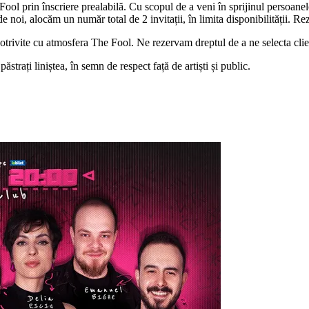
Fool prin înscriere prealabilă. Cu scopul de a veni în sprijinul persoanelo
oi, alocăm un număr total de 2 invitații, în limita disponibilității. Rez
potrivite cu atmosfera The Fool. Ne rezervam dreptul de a ne selecta clie
strați liniștea, în semn de respect față de artiști și public.