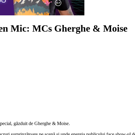
Open Mic: MCs
Gherghe & Moise
special, găzduit de Gherghe & Moise.
ruri surprinzătoare pe scenă și unde energia publicului face show-ul de 