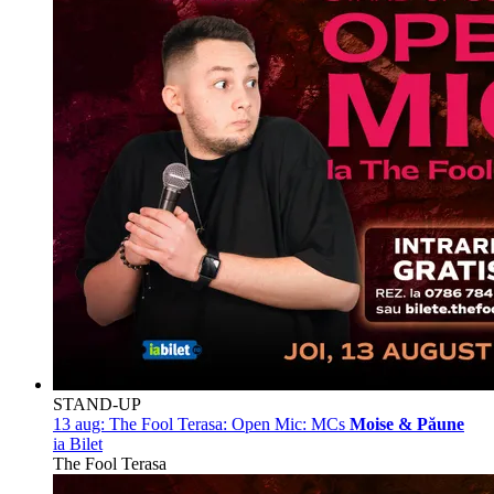
STAND-UP
13 aug:
The Fool Terasa: Open Mic: MCs
Moise & Păune
ia Bilet
The Fool Terasa