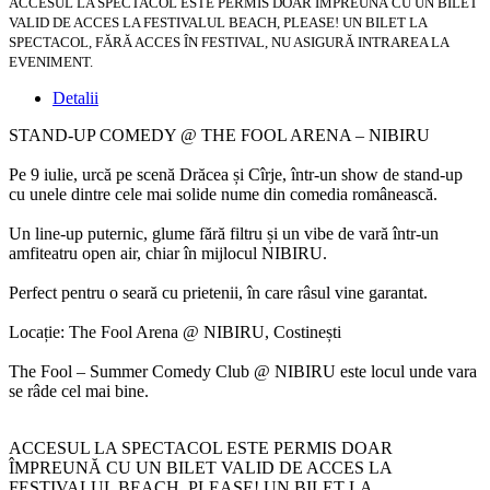
ACCESUL LA SPECTACOL ESTE PERMIS DOAR ÎMPREUNĂ CU UN BILET
VALID DE ACCES LA FESTIVALUL BEACH, PLEASE! UN BILET LA
SPECTACOL, FĂRĂ ACCES ÎN FESTIVAL, NU ASIGURĂ INTRAREA LA
EVENIMENT.
Detalii
STAND-UP COMEDY @ THE FOOL ARENA – NIBIRU
Pe 9 iulie, urcă pe scenă Drăcea și Cîrje, într-un show de stand-up
cu unele dintre cele mai solide nume din comedia românească.
Un line-up puternic, glume fără filtru și un vibe de vară într-un
amfiteatru open air, chiar în mijlocul NIBIRU.
Perfect pentru o seară cu prietenii, în care râsul vine garantat.
Locație: The Fool Arena @ NIBIRU, Costinești
The Fool – Summer Comedy Club @ NIBIRU este locul unde vara
se râde cel mai bine.
ACCESUL LA SPECTACOL ESTE PERMIS DOAR
ÎMPREUNĂ CU UN BILET VALID DE ACCES LA
FESTIVALUL BEACH, PLEASE! UN BILET LA