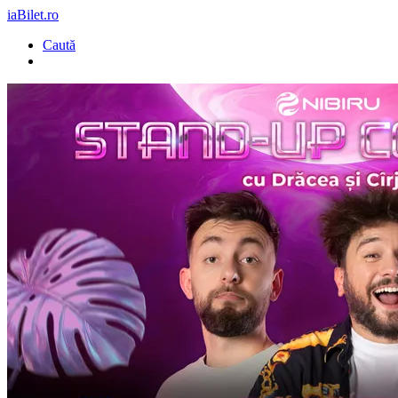
iaBilet.ro
Caută