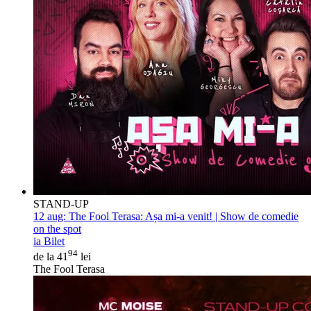
STAND-UP
12 aug:
The Fool Terasa: Așa mi-a venit! | Show de comedie
on the spot
ia Bilet
94
de la 41
lei
The Fool Terasa