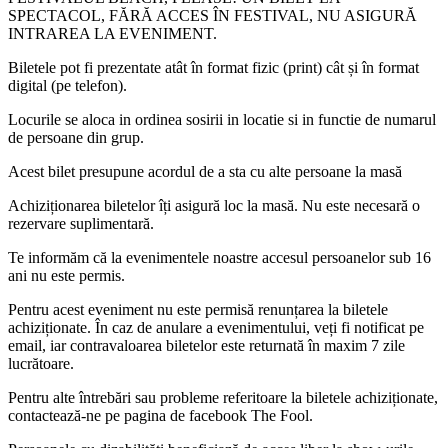
SPECTACOL, FĂRĂ ACCES ÎN FESTIVAL, NU ASIGURĂ
INTRAREA LA EVENIMENT.
Biletele pot fi prezentate atât în format fizic (print) cât și în format
digital (pe telefon).
Locurile se aloca in ordinea sosirii in locatie si in functie de numarul
de persoane din grup.
Acest bilet presupune acordul de a sta cu alte persoane la masă
Achiziționarea biletelor îți asigură loc la masă. Nu este necesară o
rezervare suplimentară.
Te informăm că la evenimentele noastre accesul persoanelor sub 16
ani nu este permis.
Pentru acest eveniment nu este permisă renunțarea la biletele
achiziționate. În caz de anulare a evenimentului, veți fi notificat pe
email, iar contravaloarea biletelor este returnată în maxim 7 zile
lucrătoare.
Pentru alte întrebări sau probleme referitoare la biletele achiziționate,
contactează-ne pe pagina de facebook The Fool.