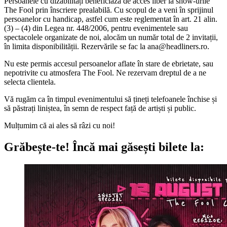
Persoanele cu dizabilități beneficiază de acces liber la show-urile
The Fool prin înscriere prealabilă. Cu scopul de a veni în sprijinul
persoanelor cu handicap, astfel cum este reglementat în art. 21 alin.
(3) – (4) din Legea nr. 448/2006, pentru evenimentele sau
spectacolele organizate de noi, alocăm un număr total de 2 invitații,
în limita disponibilității. Rezervările se fac la
ana@headliners.ro
.
Nu este permis accesul persoanelor aflate în stare de ebrietate, sau
nepotrivite cu atmosfera The Fool. Ne rezervam dreptul de a ne
selecta clientela.
Vă rugăm ca în timpul evenimentului să țineți telefoanele închise și
să păstrați liniștea, în semn de respect față de artiști și public.
Mulțumim că ai ales să râzi cu noi!
Grăbește-te!
Încă mai găsești bilete la: