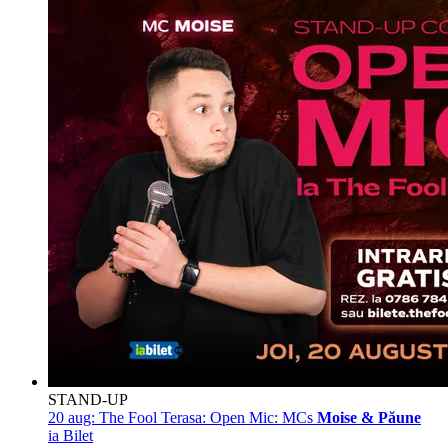
STAND-UP
20 aug:
The Fool Terasa: Open Mic: MCs
Moise & Păune
ia Bilet