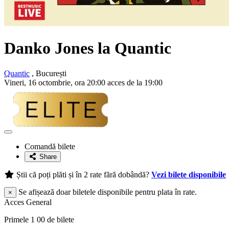
Danko Jones la Quantic
Quantic
, București
Vineri, 16 octombrie, ora 20:00 acces de la 19:00
Adaugă
la
Comandă bilete
favorite
Share
Știi că poți plăti și în 2 rate fără dobândă?
Vezi bilete disponibile
Se afișează doar biletele disponibile pentru plata în rate.
×
Acces General
Primele 1 00 de bilete