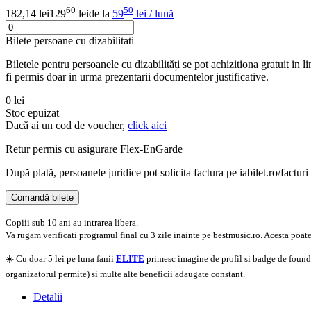
60
50
182,14 lei
129
lei
de la
59
lei / lună
Bilete persoane cu dizabilitati
Biletele pentru persoanele cu dizabilități se pot achizitiona gratuit in
fi permis doar in urma prezentarii documentelor justificative.
0 lei
Stoc epuizat
Dacă ai un cod de voucher,
click aici
Retur permis cu asigurare
Flex-EnGarde
După plată, persoanele juridice pot solicita factura pe iabilet.ro/facturi
Comandă bilete
Doar o mică verificare
Copiii sub 10 ani au intrarea libera.
Va rugam verificati programul final cu 3 zile inainte pe bestmusic.ro. Acesta poate 
☀️ Cu doar 5 lei pe luna fanii
ELITE
primesc imagine de profil si badge de founder
organizatorul permite) si multe alte beneficii adaugate constant.
Detalii