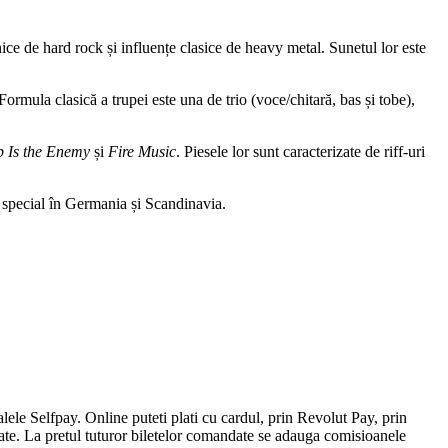
ice de hard rock și influențe clasice de heavy metal. Sunetul lor este
ormula clasică a trupei este una de trio (voce/chitară, bas și tobe),
p Is the Enemy
și
Fire Music
. Piesele lor sunt caracterizate de riff-uri
n special în Germania și Scandinavia.
ele Selfpay. Online puteti plati cu cardul, prin Revolut Pay, prin
ate. La pretul tuturor biletelor comandate se adauga comisioanele