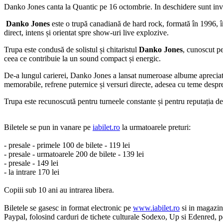
Danko Jones canta la Quantic pe 16 octombrie. In deschidere sunt in
Danko Jones
este o trupă canadiană de hard rock, formată în 1996, în
direct, intens și orientat spre show-uri live explozive.
Trupa este condusă de solistul și chitaristul
Danko Jones
, cunoscut pe
ceea ce contribuie la un sound compact și energic.
De-a lungul carierei, Danko Jones a lansat numeroase albume apreciate
memorabile, refrene puternice și versuri directe, adesea cu teme despre r
Trupa este recunoscută pentru turneele constante și pentru reputația de
Biletele se pun in vanare pe
iabilet.ro
la urmatoarele preturi:
- presale - primele 100 de bilete - 119 lei
- presale - urmatoarele 200 de bilete - 139 lei
- presale - 149 lei
- la intrare 170 lei
Copiii sub 10 ani au intrarea libera.
Biletele se gasesc in format electronic pe
www.iabilet.ro
si in magazin
Paypal, folosind carduri de tichete culturale Sodexo, Up si Edenred, p