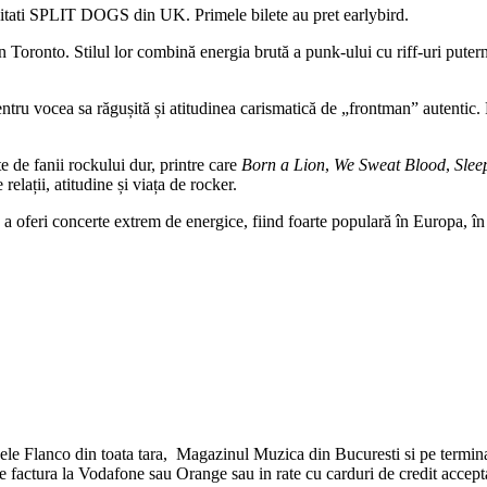
vitati SPLIT DOGS din UK. Primele bilete au pret earlybird.
 Toronto. Stilul lor combină energia brută a punk-ului cu riff-uri putern
ntru vocea sa răgușită și atitudinea carismatică de „frontman” autentic. F
 de fanii rockului dur, printre care
Born a Lion
,
We Sweat Blood
,
Slee
elații, atitudine și viața de rocker.
 a oferi concerte extrem de energice, fiind foarte populară în Europa, î
ele Flanco din toata tara, Magazinul Muzica din Bucuresti si pe terminal
e factura la Vodafone sau Orange sau in rate cu carduri de credit accept