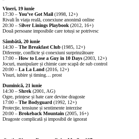
Vineri, 19 iunie
17:30 –
You’ve Got Mail
(1998, 12+)
Rivali în viața reală, conexiune anonimă online
20:30 – S
ilver Linings Playbook
(2012, 16+)
Două persoane imposibile care totuși se potrivesc
Sâmbătă, 20 iunie
14:30 –
The Breakfast Club
(1985, 12+)
Diferențe, conflicte și conexiuni surprinzătoare
17:00 –
How to Lose a Guy in 10 Days
(2003, 12+)
Jocuri, manipulare și chimie care scapă de sub control
20:00 –
La La Land
(2016, 12+)
Visuri, iubire și timing… prost
Duminică, 21 iunie
14:30 –
Shrek
(2001, AG)
Ogre, prințese și hate care devine dragoste
17:00 –
The Bodyguard
(1992, 12+)
Protecție, tensiune și sentimente interzise
20:00 –
Brokeback Mountain
(2005, 16+)
Dragoste complicată și imposibil de ignorat