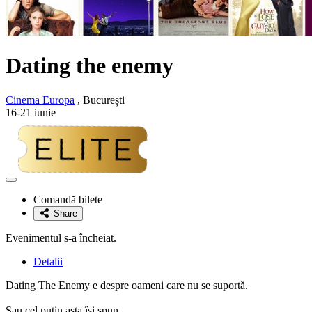
Dating the enemy
Cinema Europa
, București
16-21 iunie
Adaugă
la
Comandă bilete
favorite
Share
Evenimentul s-a încheiat.
Detalii
Dating The Enemy e despre oameni care nu se suportă.
Sau cel puțin asta își spun.