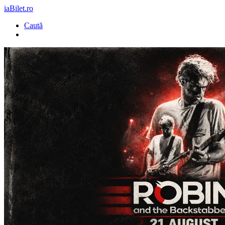
iaBilet.ro
Caută