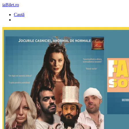
iaBilet.ro
Caută