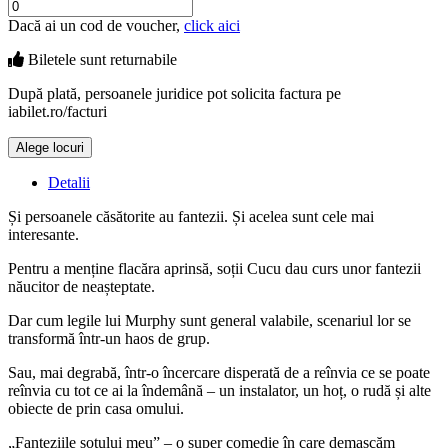
Dacă ai un cod de voucher,
click aici
Biletele sunt
returnabile
După plată, persoanele juridice pot solicita factura pe
iabilet.ro/facturi
Alege locuri
Doar o mică verificare
Detalii
Și persoanele căsătorite au fantezii. Și acelea sunt cele mai
interesante.
Pentru a menține flacăra aprinsă, soții Cucu dau curs unor fantezii
năucitor de neașteptate.
Dar cum legile lui Murphy sunt general valabile, scenariul lor se
transformă într-un haos de grup.
Sau, mai degrabă, într-o încercare disperată de a reînvia ce se poate
reînvia cu tot ce ai la îndemână – un instalator, un hoț, o rudă și alte
obiecte de prin casa omului.
„Fanteziile soțului meu” – o super comedie în care demascăm