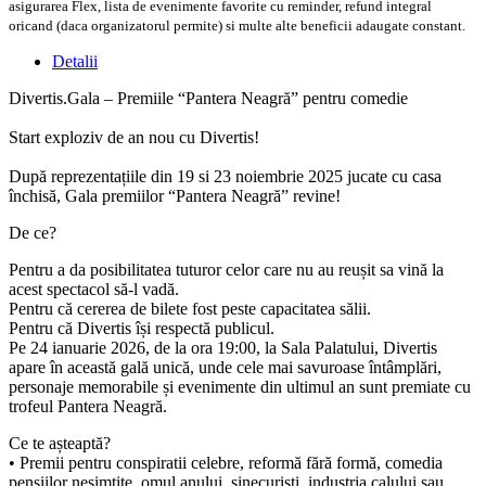
asigurarea Flex, lista de evenimente favorite cu reminder, refund integral
oricand (daca organizatorul permite) si multe alte beneficii adaugate constant.
Detalii
Divertis.Gala – Premiile “Pantera Neagră” pentru comedie
Start exploziv de an nou cu Divertis!
După reprezentațiile din 19 si 23 noiembrie 2025 jucate cu casa
închisă, Gala premiilor “Pantera Neagră” revine!
De ce?
Pentru a da posibilitatea tuturor celor care nu au reușit sa vină la
acest spectacol să-l vadă.
Pentru că cererea de bilete fost peste capacitatea sălii.
Pentru că Divertis își respectă publicul.
Pe 24 ianuarie 2026, de la ora 19:00, la Sala Palatului, Divertis
apare în această gală unică, unde cele mai savuroase întâmplări,
personaje memorabile și evenimente din ultimul an sunt premiate cu
trofeul Pantera Neagră.
Ce te așteaptă?
• Premii pentru conspiratii celebre, reformă fără formă, comedia
pensiilor nesimțite, omul anului, sinecuriști, industria calului sau