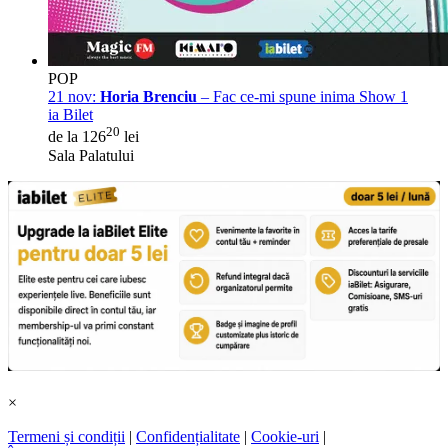
POP
21 nov:
Horia Brenciu
– Fac ce-mi spune inima Show 1
ia Bilet
20
de la 126
lei
Sala Palatului
×
Termeni și condiții
|
Confidențialitate
|
Cookie-uri
|