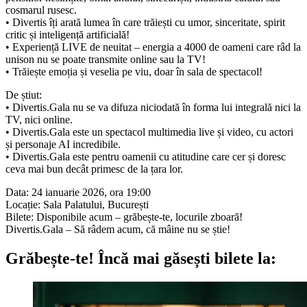
cosmarul rusesc.
• Divertis îți arată lumea în care trăiești cu umor, sinceritate, spirit
critic și inteligență artificială!
• Experiență LIVE de neuitat – energia a 4000 de oameni care râd la
unison nu se poate transmite online sau la TV!
• Trăiește emoția și veselia pe viu, doar în sala de spectacol!
De știut:
• Divertis.Gala nu se va difuza niciodată în forma lui integrală nici la
TV, nici online.
• Divertis.Gala este un spectacol multimedia live și video, cu actori
și personaje AI incredibile.
• Divertis.Gala este pentru oamenii cu atitudine care cer și doresc
ceva mai bun decât primesc de la țara lor.
Data: 24 ianuarie 2026, ora 19:00
Locație: Sala Palatului, București
Bilete: Disponibile acum – grăbește-te, locurile zboară!
Divertis.Gala – Să râdem acum, că mâine nu se știe!
Grăbește-te!
Încă mai găsești bilete la: