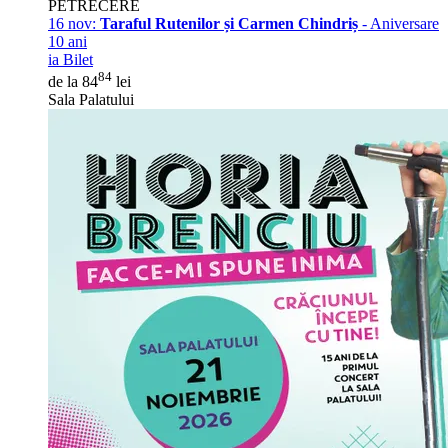
PETRECERE
16 nov:
Taraful Rutenilor și Carmen Chindriș
- Aniversare
10 ani
ia Bilet
84
de la 84
lei
Sala Palatului