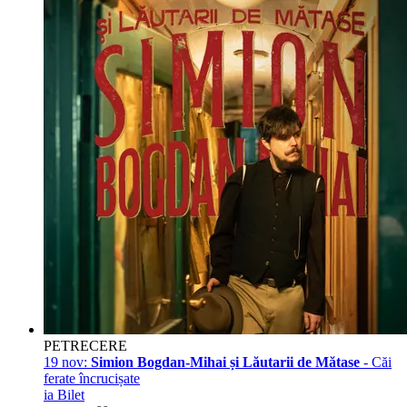
PETRECERE
19 nov:
Simion Bogdan-Mihai și Lăutarii de Mătase
- Căi
ferate încrucișate
ia Bilet