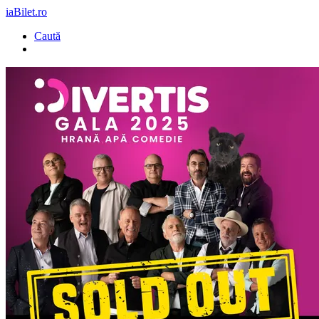
iaBilet.ro
Caută