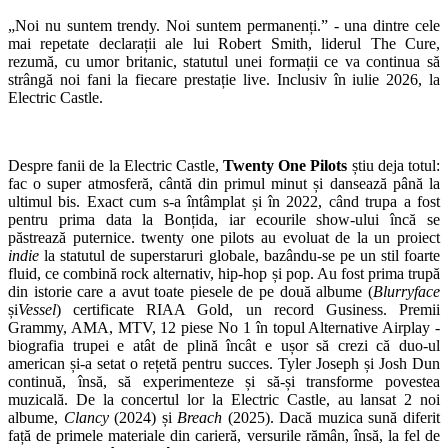
„Noi nu suntem trendy. Noi suntem permanenți.” - una dintre cele
mai repetate declarații ale lui Robert Smith, liderul The Cure,
rezumă, cu umor britanic, statutul unei formații ce va continua să
strângă noi fani la fiecare prestație live. Inclusiv în iulie 2026, la
Electric Castle.
Despre fanii de la Electric Castle,
Twenty One Pilots
știu deja totul:
fac o super atmosferă, cântă din primul minut și dansează până la
ultimul bis. Exact cum s-a întâmplat și în 2022, când trupa a fost
pentru prima data la Bonțida, iar ecourile show-ului încă se
păstrează puternice. twenty one pilots au evoluat de la un proiect
indie
la statutul de superstaruri globale, bazându-se pe un stil foarte
fluid, ce combină rock alternativ, hip-hop și pop. Au fost prima trupă
din istorie care a avut toate piesele de pe două albume (
Blurryface
și
Vessel
) certificate RIAA Gold, un record Gusiness. Premii
Grammy, AMA, MTV, 12 piese No 1 în topul Alternative Airplay -
biografia trupei e atât de plină încât e ușor să crezi că duo-ul
american și-a setat o rețetă pentru succes. Tyler Joseph și Josh Dun
continuă, însă, să experimenteze și să-și transforme povestea
muzicală. De la concertul lor la Electric Castle, au lansat 2 noi
albume,
Clancy
(2024) și
Breach
(2025). Dacă muzica sună diferit
față de primele materiale din carieră, versurile rămân, însă, la fel de