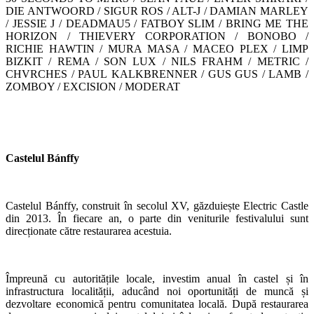
DIE ANTWOORD / SIGUR ROS / ALT-J / DAMIAN MARLEY
/ JESSIE J / DEADMAU5 / FATBOY SLIM / BRING ME THE
HORIZON / THIEVERY CORPORATION / BONOBO /
RICHIE HAWTIN / MURA MASA / MACEO PLEX / LIMP
BIZKIT / REMA / SON LUX / NILS FRAHM / METRIC /
CHVRCHES / PAUL KALKBRENNER / GUS GUS / LAMB /
ZOMBOY / EXCISION / MODERAT
Castelul Bánffy
Castelul Bánffy, construit în secolul XV, găzduiește Electric Castle
din 2013. În fiecare an, o parte din veniturile festivalului sunt
direcționate către restaurarea acestuia.
Împreună cu autoritățile locale, investim anual în castel și în
infrastructura localității, aducând noi oportunități de muncă și
dezvoltare economică pentru comunitatea locală. După restaurarea