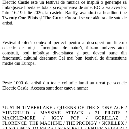
Electric Castle este un festival de muzică ce inspiră o generație să
îmbrățișeze libertatea totală și exprimarea de sine. EC12 va avea loc
între 16-19 iulie 2026, la castelul Bánffy, avându-i ca headlineri pe
Twenty One Pilots
și
The Cure
, cărora li se vor alătura alte sute de
artiști.
Festivalul oferă contextul perfect pentru a descoperi un line-up
eclectic de artiști. Înconjurat de natură, într-un univers atent
construit, poți îmbrățișa diversitatea și poți deveni parte din
fenomenul cultural desemnat Cel mai bun festival de dimensiune
medie din Europa.
Peste 1000 de artisti din toate colțurile lumii au urcat pe scenele
Electric Castle. Acestea sunt doar cateva nume:
*JUSTIN TIMBERLAKE / QUEENS OF THE STONE AGE /
YUNGBLUD / MASSIVE ATTACK / 21 PILOTS /
MACKLEMORE / IGGY POP / GORILLAZ /
FLORENCE+THE MACHINE / THE PRODIGY / SKRILLEX /
30 SECONDS TO MARS / SEAN PAUL / ENTER SHIKARI /