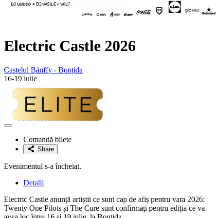
Electric Castle 2026
Castelul Bánffy - Bonțida
16-19 iulie
Adaugă
la
Comandă bilete
favorite
Share
Evenimentul s-a încheiat.
Detalii
Electric Castle anunță artiștii ce sunt cap de afiș pentru vara 2026:
Twenty One Pilots și The Cure sunt confirmați pentru ediția ce va
avea loc între 16 și 19 iulie, la Bonțida.