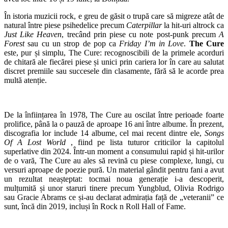
În istoria muzicii rock, e greu de găsit o trupă care să migreze atât de
natural între piese psihedelice precum
Caterpillar
la hit-uri altrock ca
Just Like Heaven
, trecând prin piese cu note post-punk precum
A
Forest
sau cu un strop de pop ca
Friday I’m in Love
.
The Cure
este, pur și simplu, The Cure: recognoscibili de la primele acorduri
de chitară ale fiecărei piese și unici prin cariera lor în care au salutat
discret premiile sau succesele din clasamente, fără să le acorde prea
multă atenție.
De la înființarea în 1978, The Cure au oscilat între perioade foarte
prolifice, până la o pauză de aproape 16 ani între albume. În prezent,
discografia lor include 14 albume, cel mai recent dintre ele,
Songs
Of A Lost World
, fiind pe lista tuturor criticilor la capitolul
superlative din 2024. Într-un moment a consumului rapid și hit-urilor
de o vară, The Cure au ales să revină cu piese complexe, lungi, cu
versuri aproape de poezie pură. Un material gândit pentru fani a avut
un rezultat neașteptat: tocmai noua generație i-a descoperit,
mulțumită și unor staruri tinere precum Yungblud, Olivia Rodrigo
sau Gracie Abrams ce și-au declarat admirația față de „veteranii” ce
sunt, încă din 2019, incluși în Rock n Roll Hall of Fame.