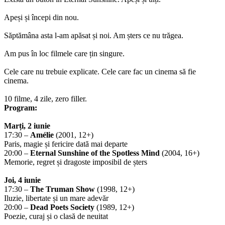
Apeși și începi din nou.
Săptămâna asta l-am apăsat și noi. Am șters ce nu trăgea.
Am pus în loc filmele care țin singure.
Cele care nu trebuie explicate. Cele care fac un cinema să fie
cinema.
10 filme, 4 zile, zero filler.
Program:
Marți, 2 iunie
17:30 –
Amélie
(2001, 12+)
Paris, magie și fericire dată mai departe
20:00 –
Eternal Sunshine of the Spotless Mind
(2004, 16+)
Memorie, regret și dragoste imposibil de șters
Joi, 4 iunie
17:30 –
The Truman Show
(1998, 12+)
Iluzie, libertate și un mare adevăr
20:00 –
Dead Poets Society
(1989, 12+)
Poezie, curaj și o clasă de neuitat