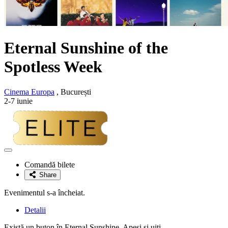
Eternal Sunshine of the
Spotless Week
Cinema Europa
, București
2-7 iunie
Adaugă
la
Comandă bilete
favorite
Share
Evenimentul s-a încheiat.
Detalii
Există un buton în Eternal Sunshine. Apeși și uiți.