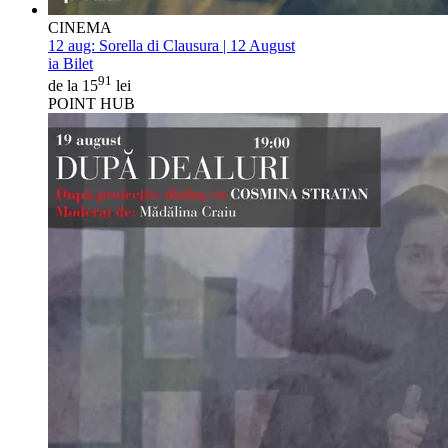
CINEMA
12 aug:
Sorella di Clausura | 12 August
ia Bilet
91
de la 15
lei
POINT HUB