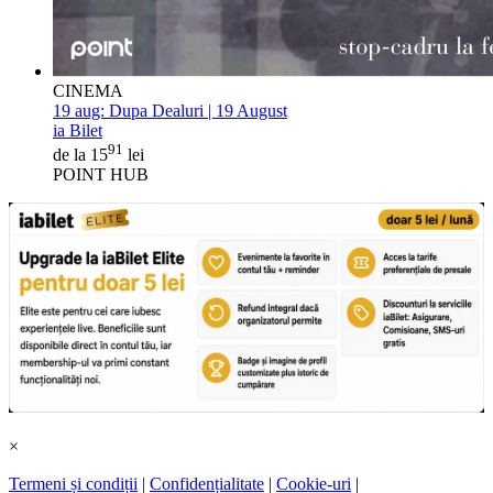
CINEMA
19 aug:
Dupa Dealuri | 19 August
ia Bilet
91
de la 15
lei
POINT HUB
×
Termeni și condiții
|
Confidențialitate
|
Cookie-uri
|