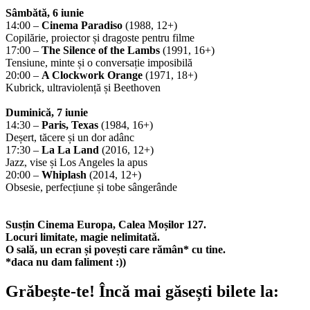
Sâmbătă, 6 iunie
14:00 –
Cinema Paradiso
(1988, 12+)
Copilărie, proiector și dragoste pentru filme
17:00 –
The Silence of the Lambs
(1991, 16+)
Tensiune, minte și o conversație imposibilă
20:00 –
A Clockwork Orange
(1971, 18+)
Kubrick, ultraviolență și Beethoven
Duminică, 7 iunie
14:30 –
Paris, Texas
(1984, 16+)
Deșert, tăcere și un dor adânc
17:30 –
La La Land
(2016, 12+)
Jazz, vise și Los Angeles la apus
20:00 –
Whiplash
(2014, 12+)
Obsesie, perfecțiune și tobe sângerânde
Susțin Cinema Europa, Calea Moșilor 127.
Locuri limitate, magie nelimitată.
O sală, un ecran și povești care rămân* cu tine.
*daca nu dam faliment :))
Grăbește-te!
Încă mai găsești bilete la: