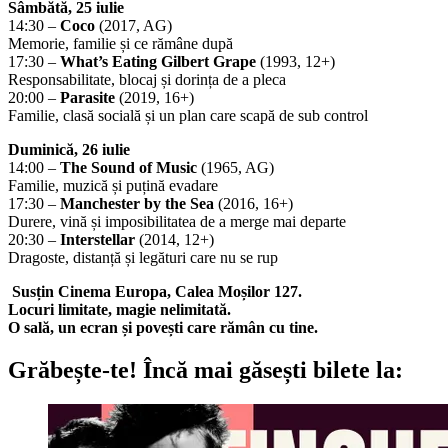
Sâmbătă, 25 iulie
14:30 –
Coco
(2017, AG)
Memorie, familie și ce rămâne după
17:30 –
What’s Eating Gilbert Grape
(1993, 12+)
Responsabilitate, blocaj și dorința de a pleca
20:00 –
Parasite
(2019, 16+)
Familie, clasă socială și un plan care scapă de sub control
Duminică, 26 iulie
14:00 –
The Sound of Music
(1965, AG)
Familie, muzică și puțină evadare
17:30 –
Manchester by the Sea
(2016, 16+)
Durere, vină și imposibilitatea de a merge mai departe
20:30 –
Interstellar
(2014, 12+)
Dragoste, distanță și legături care nu se rup
Susțin Cinema Europa, Calea Moșilor 127.
Locuri limitate, magie nelimitată.
O sală, un ecran și povești care rămân cu tine.
Grăbește-te!
Încă mai găsești bilete la: