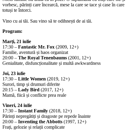
vorbesc, părinți care încearcă, mese la care se tace și case în care
totuși te întorci.
Vino cu ai tăi. Sau vino să te odihnești de ai tăi.
Program:
Marți, 21 iulie
17:30 –
Fantastic Mr. Fox
(2009, 12+)
Familie, aventură și haos organizat
20:00 –
The Royal Tenenbaums
(2001, 12+)
Genialitate, disfuncționalitate și multă awkwardness
Joi, 23 iulie
17:30 –
Little Women
(2019, 12+)
Surori, timp și drumuri diferite
20:15 –
Lady Bird
(2017, 12+)
Mamă, fiică și conflicte prea reale
Vineri, 24 iulie
17:30 –
Instant Family
(2018, 12+)
Părinți nepregătiți și dragoste pe repede înainte
20:00 –
Inventing the Abbotts
(1997, 12+)
Frați, gelozie și relații complicate