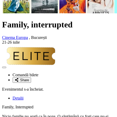
Family, interrupted
Cinema Europa
, București
21-26 iulie
Adaugă
la
Comandă bilete
favorite
Share
Evenimentul s-a încheiat.
Detalii
Family, Interrupted
Nicio familie nu arată ca în poze. O săptămână cu frați care nu-și