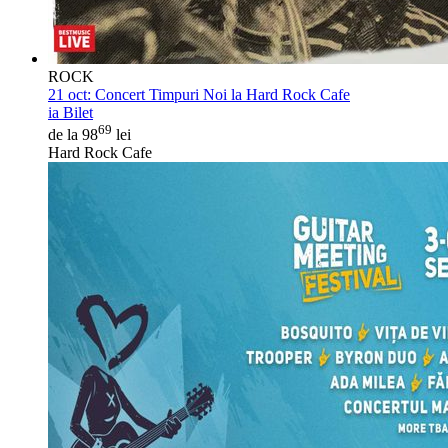
ROCK
21 oct:
Concert Timpuri Noi la Hard Rock Cafe
ia Bilet
69
de la 98
lei
Hard Rock Cafe