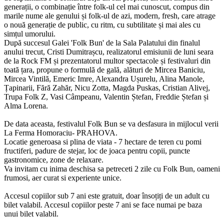
generații, o combinație între folk-ul cel mai cunoscut, compus din
marile nume ale genului și folk-ul de azi, modern, fresh, care atrage
o nouă generație de public, cu ritm, cu subtilitate și mai ales cu
simțul umorului.
După succesul Galei 'Folk Bun' de la Sala Palatului din finalul
anului trecut, Cristi Dumitrașcu, realizatorul emisiunii de luni seara
de la Rock FM și prezentatorul multor spectacole și festivaluri din
toată țara, propune o formulă de gală, alături de Mircea Baniciu,
Mircea Vintilă, Emeric Imre, Alexandra Ușurelu, Alina Manole,
Țapinarii, Fără Zahăr, Nicu Zotta, Magda Puskas, Cristian Alivej,
Trupa Folk Z, Vasi Câmpeanu, Valentin Ștefan, Freddie Ștefan și
Alma Lorena.
De data aceasta, festivalul Folk Bun se va desfasura in mijlocul verii
La Ferma Homoraciu- PRAHOVA.
Locatie generoasa si plina de viata - 7 hectare de teren cu pomi
fructiferi, padure de stejar, loc de joaca pentru copii, puncte
gastronomice, zone de relaxare.
Va invitam cu inima deschisa sa petreceti 2 zile cu Folk Bun, oameni
frumosi, aer curat si experiente unice.
Accesul copiilor sub 7 ani este gratuit, doar însoțiți de un adult cu
bilet valabil. Accesul copiilor peste 7 ani se face numai pe baza
unui bilet valabil.