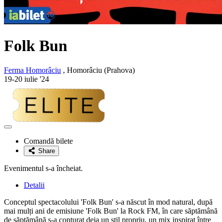
Folk Bun
Ferma Homorâciu
, Homorâciu (Prahova)
19-20 iulie '24
Adaugă
la
Comandă bilete
favorite
Share
Evenimentul s-a încheiat.
Detalii
Conceptul spectacolului 'Folk Bun' s-a născut în mod natural, după
mai mulți ani de emisiune 'Folk Bun' la Rock FM, în care săptămână
de săptămână s-a conturat deja un stil propriu, un mix inspirat între