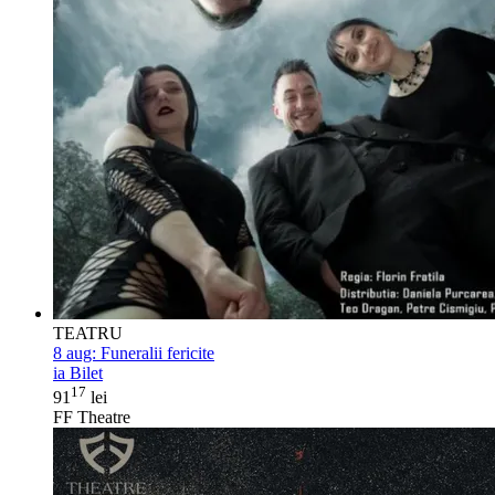
TEATRU
8 aug:
Funeralii fericite
ia Bilet
17
91
lei
FF Theatre