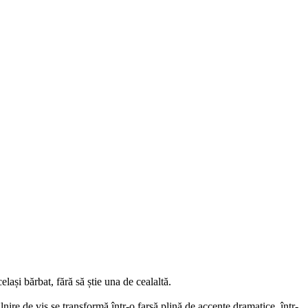
elași bărbat, fără să știe una de cealaltă.
ire de vis se transformă într-o farsă plină de accente dramatice, într-