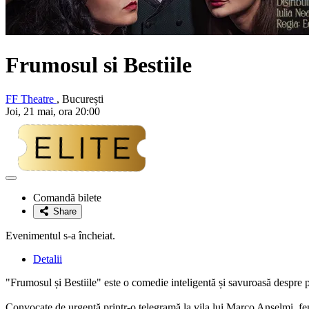
Frumosul si Bestiile
FF Theatre
, București
Joi, 21 mai, ora 20:00
Adaugă
la
Comandă bilete
favorite
Share
Evenimentul s-a încheiat.
Detalii
"Frumosul și Bestiile" este o comedie inteligentă și savuroasă despre patr
Convocate de urgență printr-o telegramă la vila lui Marco Anselmi, feme