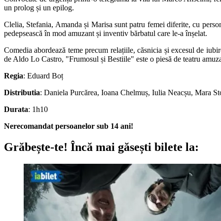
un prolog și un epilog.
Clelia, Stefania, Amanda și Marisa sunt patru femei diferite, cu personali
pedepsească în mod amuzant și inventiv bărbatul care le-a înșelat.
Comedia abordează teme precum relațiile, căsnicia și excesul de iubire, 
de Aldo Lo Castro, "Frumosul și Bestiile" este o piesă de teatru amuzant
Regia
: Eduard Boț
Distributia
: Daniela Purcărea, Ioana Chelmuș, Iulia Neacșu, Mara S
Durata
: 1h10
Nerecomandat persoanelor sub 14 ani!
Grăbește-te!
Încă mai găsești bilete la: