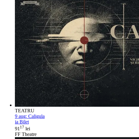
TEATRU
9 aug:
Caligula
ia Bilet
17
91
lei
FF Theatre