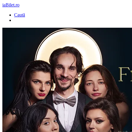
iaBilet.ro
Caută