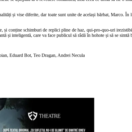
tăți și vise diferite, dar toate sunt unite de același bărbat, Marco. În lo
și conține schimburi de replici pline de haz, qui-pro-quo-uri irezistibile 
ă și inteligentă, care va face publicul să râdă în hohote și să se simtă 
toian, Eduard Bot, Teo Dragan, Andrei Necula