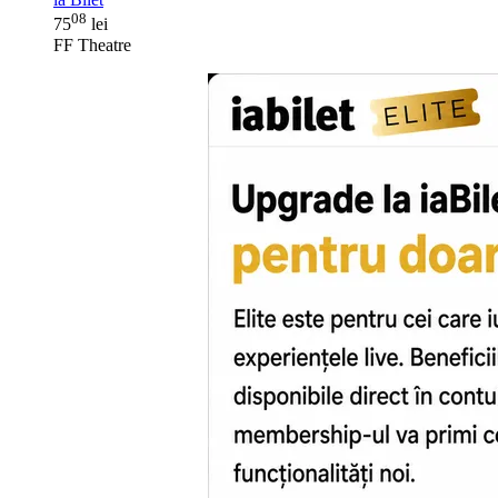
08
75
lei
FF Theatre