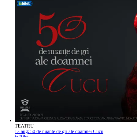
TEATRU
13 aug:
50 de nuante de gri ale doamnei Cucu
ia Bilet