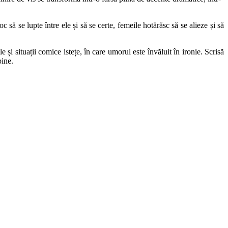
c să se lupte între ele și să se certe, femeile hotărăsc să se alieze și să
și situații comice istețe, în care umorul este învăluit în ironie. Scrisă
bine.