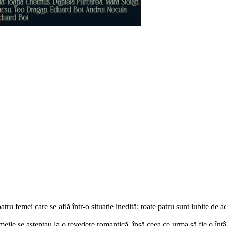
u femei care se află într-o situație inedită: toate patru sunt iubite de ac
ile se așteptau la o revedere romantică, însă ceea ce urma să fie o întâln