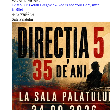
WORLD MUSIC
12 feb '27:
Goran Bregovic - God is not Your Babysitter
ia Bilet
32
de la 230
lei
Sala Palatului