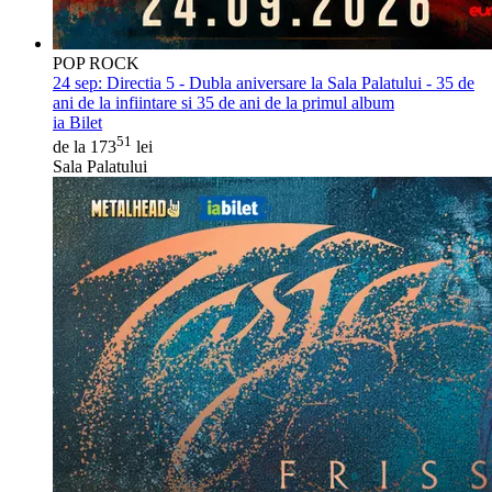
POP ROCK
24 sep:
Directia 5 - Dubla aniversare la Sala Palatului - 35 de
ani de la infiintare si 35 de ani de la primul album
ia Bilet
51
de la 173
lei
Sala Palatului