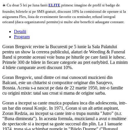
☀️ Cu doar 5 lei pe luna fanii
ELITE
primesc imagine de profil si badge de
founder, biletele si pe SMS gratuit, discount 10% la comisionul de operare si la
asigurarea Flex, lista de evenimente favorite cu reminder, refund integral
oricand (daca organizatorul permite) si multe alte beneficii adaugate constant.
Detalii
Program
Goran Bregovic revine la Bucuresti pe 5 iunie la Sala Palatului
pentru un show la cererea publicului, alaturi de Weeding & Funeral
Band si promite aceeasi voie buna pe hiturile pe care fanii le iubesc.
Primele 300 de bilete in fiecare categorie au pret earlybird. La minim
4 bilete cumparate aveti discount 10%.
Goran Bregovic, unul dintre cei mai cunoscuti muzicieni din
Balcani, este un chitarist si compozitor originar din Sarajevo,
Bosnia. Acesta s-a nascut pe data de 22 martie 1950, intr-o familie
cu origini mixte: tatal sau croat si mama de origine sarba.
Goran a inceput sa cante muzica populara inca din adolescenta, intr-
un bar din orasul Konjic. In 1971, Goran si un alt artist aspirant,
Zoran Redzia, au inceput sa cante intr-o trupa numita "Jutro" (n.r.
"Buna dimineata"). In aceasta formula, muzicianul a avut o multime
de spectacole si a inceput sa guste succesul din plin. La 1 ianuarie
1974, trupa si-a schimbat numele in "Bijelo Dugme" ("Butonul