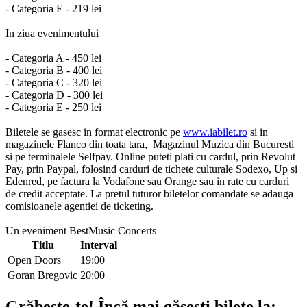
- Categoria E - 219 lei
In ziua evenimentului
- Categoria A - 450 lei
- Categoria B - 400 lei
- Categoria C - 320 lei
- Categoria D - 300 lei
- Categoria E - 250 lei
Biletele se gasesc in format electronic pe
www.iabilet.ro
si in
magazinele Flanco din toata tara, Magazinul Muzica din Bucuresti
si pe terminalele Selfpay. Online puteti plati cu cardul, prin Revolut
Pay, prin Paypal, folosind carduri de tichete culturale Sodexo, Up si
Edenred, pe factura la Vodafone sau Orange sau in rate cu carduri
de credit acceptate. La pretul tuturor biletelor comandate se adauga
comisioanele agentiei de ticketing.
Un eveniment BestMusic Concerts
Titlu
Interval
Open Doors
19:00
Goran Bregovic
20:00
Grăbește-te!
Încă mai găsești bilete la: