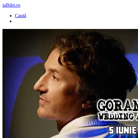
iaBilet.ro
Caută