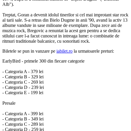
Alb").
Treptat, Goran a devenit idolul tinerilor si cel mai improtant star rock
al tarii sale. S-a retras din Bielo Dugme in anii '90, avand la activ 13
albume vandute in sase milioane de exemplare. Dupa zece ani de
muzica rock, Bregovic a renuntat la acest gen pentru a se dedica
stilului care l-a facut cunoscut in intreaga lume: o combinatie de
ritmuri traditionale balcanice, cu sonoritati rock.
Biletele se pun in vanzare pe
iabilet.ro
la urmatoarele preturi:
EarlyBird - primele 300 din fiecare categorie
- Categoria A - 379 lei
- Categoria B - 329 lei
- Categoria C - 269 lei
- Categoria D - 239 lei
- Categoria E - 199 lei
Presale
- Categoria A - 399 lei
- Categoria B - 349 lei
- Categoria C - 289 lei
- Categoria D - 259 lei