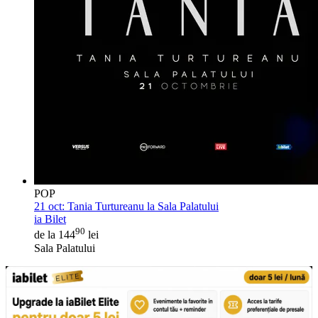
POP
21 oct:
Tania Turtureanu la Sala Palatului
ia Bilet
90
de la 144
lei
Sala Palatului