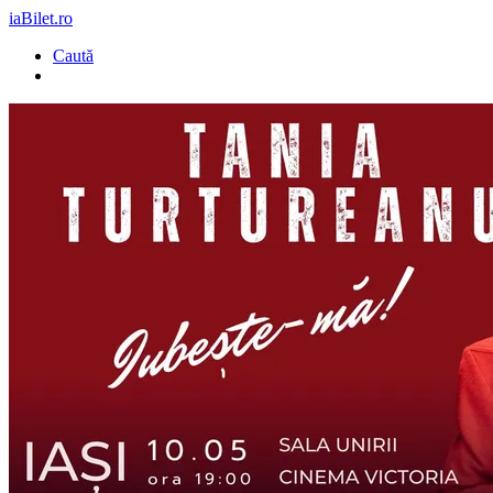
iaBilet.ro
Caută