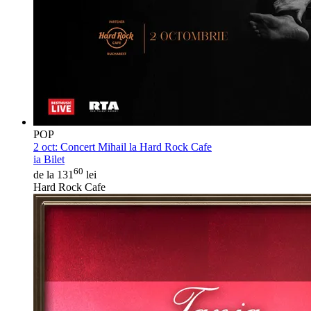
POP
2 oct:
Concert Mihail la Hard Rock Cafe
ia Bilet
60
de la 131
lei
Hard Rock Cafe