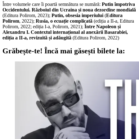
Între volumele care îi poartă semnătura se numără:
Putin împotriva
Occidentului. Războiul din Ucraina și noua dezordine mondială
(Editura Polirom, 2023);
Putin, obsesia imperiului
(
Editura
Polirom
, 2022);
Rusia, o ecuație complicată
(ediția a II-a, Editura
Polirom, 2022; ediția I-a, Polirom, 2021);
Între Napoleon și
Alexandru I. Contextul internațional al anexării Basarabiei,
ediția a II-a, revizuită și adăugită
(Editura Polirom, 2022)
Grăbește-te!
Încă mai găsești bilete la: