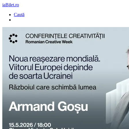
iaBilet.ro
Caută