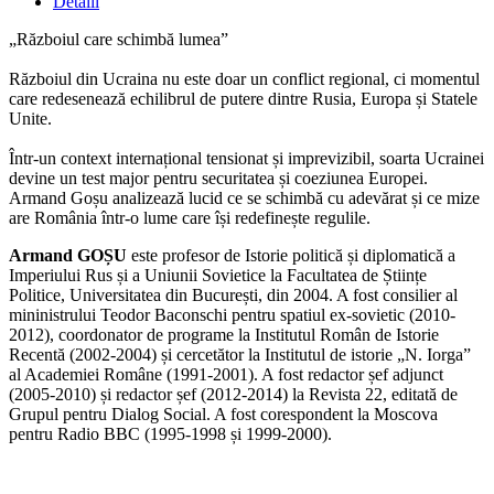
Detalii
„Războiul care schimbă lumea”
Războiul din Ucraina nu este doar un conflict regional, ci momentul
care redesenează echilibrul de putere dintre Rusia, Europa și Statele
Unite.
Într-un context internațional tensionat și imprevizibil, soarta Ucrainei
devine un test major pentru securitatea și coeziunea Europei.
Armand Goșu analizează lucid ce se schimbă cu adevărat și ce mize
are România într-o lume care își redefinește regulile.
Armand GOȘU
este profesor de Istorie politică și diplomatică a
Imperiului Rus și a Uniunii Sovietice la Facultatea de Științe
Politice, Universitatea din București, din 2004. A fost consilier al
mininistrului Teodor Baconschi pentru spatiul ex-sovietic (2010-
2012), coordonator de programe la Institutul Român de Istorie
Recentă (2002-2004) și cercetător la Institutul de istorie „N. Iorga”
al Academiei Române (1991-2001). A fost redactor șef adjunct
(2005-2010) și redactor șef (2012-2014) la Revista 22, editată de
Grupul pentru Dialog Social. A fost corespondent la Moscova
pentru Radio BBC (1995-1998 și 1999-2000).