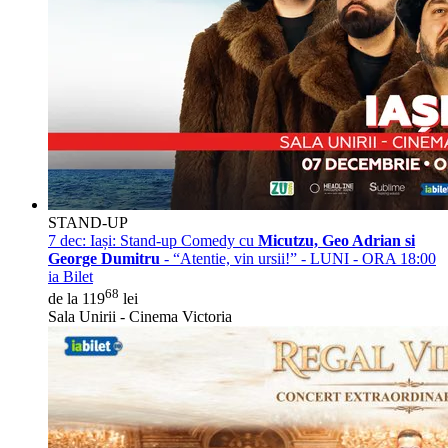
STAND-UP
7 dec:
Iași: Stand-up Comedy cu
Micutzu, Geo Adrian si
George Dumitru
- “Atentie, vin ursii!” - LUNI - ORA 18:00
ia Bilet
68
de la 119
lei
Sala Unirii - Cinema Victoria